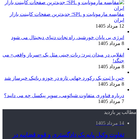
مقایسه مارمونایت و SPL؛ جدیدترین صفحات کابینت بازار
ایران
12 مرداد 1405
انرژی بی‌ پایان خورشید، راه نجات دنیای دیجیتال می شود
8 مرداد 1405
انقلابی در میدان نبرد: ربات چینی مثل یک «سرباز واقعی» می‌
جنگد!
8 مرداد 1405
چین با ثبت یک رکورد جهانی تازه در حوزه رباتیک خبرساز شد
8 مرداد 1405
درباره فناوری متفاوت شیائومی، سوپر پیکسل چه می دانید؟
7 مرداد 1405
مطالب پر بازدید
14 مرداد 1405
تفاوت وکیل پایه یک دادگستری و قوه قضاییه در