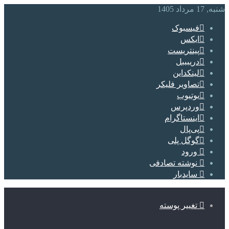
شنبه, 17 مرداد 1405
فیسبوک
ایکس
پینتریست
دریبببل
لینکداین
تصاویر فلیکر
یوتیوب
وردپرس
اینستاگرام
پی‌پال
گوگل پلی
ورود
نوشته تصادفی
سایدبار
تغییر پوسته