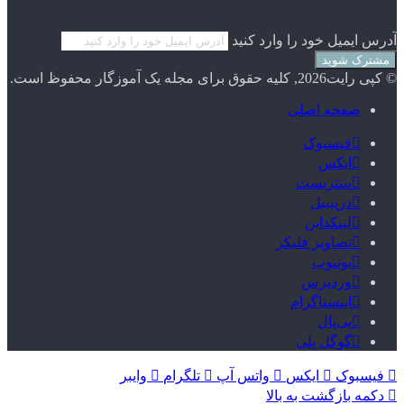
آدرس ایمیل خود را وارد کنید
© کپی رایت2026, کلیه حقوق برای مجله یک آموزگار محفوظ است.
صفحه اصلی
فیسبوک
ایکس
پینتریست
دریبببل
لینکداین
تصاویر فلیکر
یوتیوب
وردپرس
اینستاگرام
پی‌پال
گوگل پلی
فیسبوک
ایکس
واتس آپ
تلگرام
وایبر
دکمه بازگشت به بالا