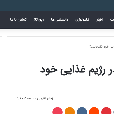
فیسب
ا
ت
اخبار
تکنولوژی
دانستنی ها
رپورتاژ
تماس با ما
ایی خود بگنجانید؟
در رژیم غذایی خود
زمان تقریبی مطالعه 3 دقیقه
تامبلر
پینتریست
Reddit
VKontakte
Odnoklassniki
پاکت