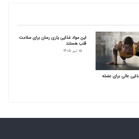
ی
ه
م
ا
ز
این مواد غذایی یاری رسان برای سلامت
ر
قلب هستند
ا
ه
15 تیر 1405
م
ی
ر
ایی عالی برای عضله‌
س
د
!