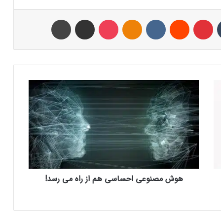
تامبلر
پینتریست
Reddit
VKontakte
Odnoklassniki
پاکت
اشتراک با ایمیل
چاپ
ه
و
ش
م
ص
ن
و
ع
ی
هوش مصنوعی احساسی هم از راه می رسد!
ا
ح
س
ا
س