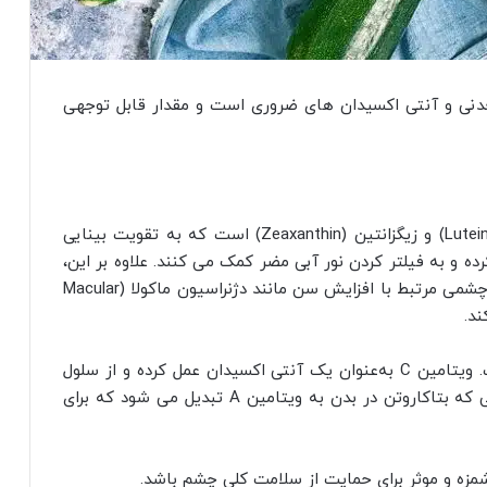
عدنی و آنتی‌ اکسیدان‌ های ضروری است و مقدار قابل‌ توجهی
این گیاه حاوی آنتی‌ اکسیدان‌ هایی مانند لوتئین (Lutein) و زیگزانتین (Zeaxanthin) است که به تقویت بینایی
 و به فیلتر کردن نور آبی مضر کمک می‌ کنند. علاوه بر این،
مصرف منظم کدو سبز می‌ تواند از بروز بیماری‌ های چشمی مرتبط با افزایش سن مانند دژنراسیون ماکولا (Macular
کدو سبز منبع خوبی از ویتامین C و بتاکاروتن است. ویتامین C به‌عنوان یک آنتی‌ اکسیدان عمل کرده و از سلول‌
های چشم در برابر آسیب محافظت می‌ کند، در حالی که بتاکاروتن در بدن به ویتامین A تبدیل می‌ شود که برای
شمزه و موثر برای حمایت از سلامت کلی چشم باشد.