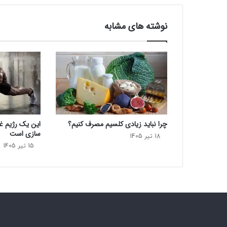
ن
د
نوشته های مشابه
ه
ا
ر
ا
ب
ی
ش
ت
ر
چرا نباید زیادی کلسیم مصرف کنیم؟
این یک رژیم غذ
ت
سازی است
ه
18 تیر 1405
15 تیر 1405
د
ی
د
م
ی
ک
ن
د