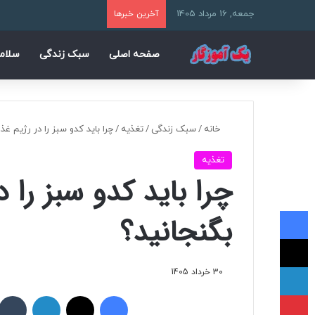
جمعه, 16 مرداد 1405
آخرین خبرها
صفحه اصلی
سبک زندگی
سلام
خانه
/
سبک زندگی
/
تغذیه
/
چرا باید کدو سبز را در رژیم غذ
تغذیه
چرا باید کدو سبز را 
فیسبوک
بگنجانید؟
ایکس
لینکداین
30 خرداد 1405
پینتریست
فیسبوک
ایکس
لینکداین