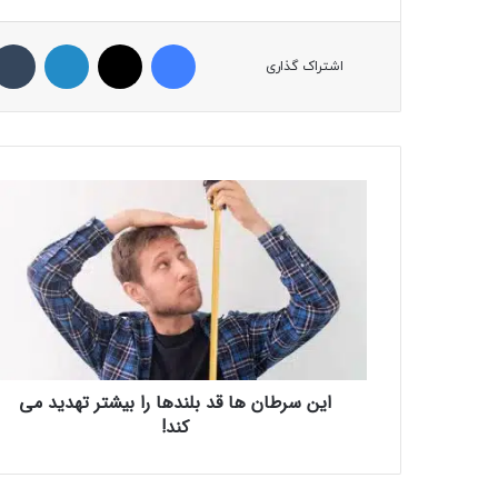
فیسبوک
ایکس
لینکداین
اشتراک گذاری
ا
ی
ن
س
ر
ط
ا
ن
ه
این سرطان ها قد بلندها را بیشتر تهدید می
ا
کند!
ق
د
ب
ل