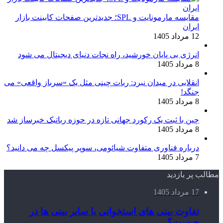
مقایسه مارمونایت و SPL؛ جدیدترین صفحات کابینت بازار
ایران
12 مرداد 1405
انرژی بی‌ پایان خورشید، راه نجات دنیای دیجیتال می شود
8 مرداد 1405
انقلابی در میدان نبرد: ربات چینی مثل یک «سرباز واقعی» می‌
جنگد!
8 مرداد 1405
چین با ثبت یک رکورد جهانی تازه در حوزه رباتیک خبرساز شد
8 مرداد 1405
درباره فناوری متفاوت شیائومی، سوپر پیکسل چه می دانید؟
7 مرداد 1405
مطالب پر بازدید
17 مرداد 1405
تفاوت بینی های استخوانی با سایر بینی ها در
چیست؟