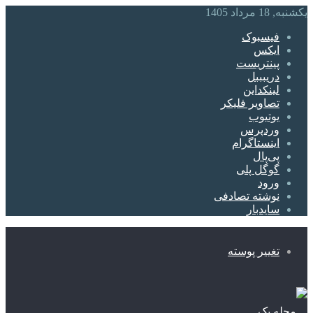
یکشنبه, 18 مرداد 1405
فیسبوک
ایکس
پینتریست
دریبببل
لینکداین
تصاویر فلیکر
یوتیوب
وردپرس
اینستاگرام
پی‌پال
گوگل پلی
ورود
نوشته تصادفی
سایدبار
تغییر پوسته