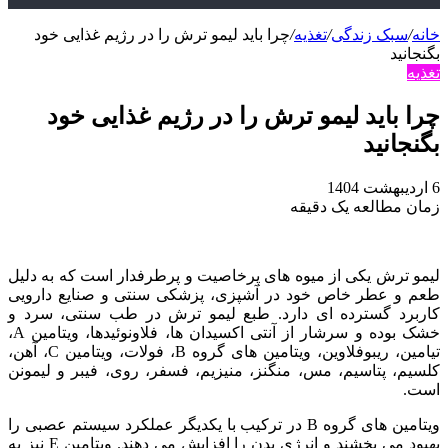
خانه
/
سبک زندگی
/
تغذیه
/
چرا باید لیمو ترش را در رژیم غذایی خود
بگنجانید
تغذیه
چرا باید لیمو ترش را در رژیم غذایی خود
بگنجانید
6 اردیبهشت 1404
زمان مطالعه یک دقیقه
لیمو ترش یکی از میوه‌ های پرخاصیت و پرطرفدار است که به دلیل
طعم و عطر خاص خود در آشپزی، پزشکی سنتی و صنایع دارویی
کاربرد گسترده‌ ای دارد. طبع لیمو ترش در طب سنتی، سرد و
خشک بوده و سرشار از آنتی اکسیدان‌ ها، فلاونوئیدها، ویتامین A،
تیامین، ریبوفلاوین، ویتامین‌ های گروه B، فولات، ویتامین C، آهن،
کلسیم، پتاسیم، مس، منگنز، منیزیم، فسفر، روی، فیبر و لیمونن
است.
ویتامین‌ های گروه B در ترکیب با یکدیگر عملکرد سیستم عصبی را
بهبود می‌ بخشند و انرژی بدن را افزایش می‌ دهند. ویتامین E نیز به