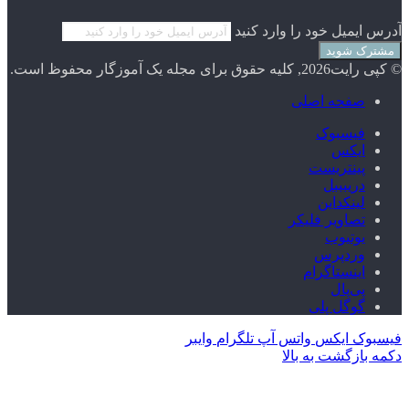
آدرس ایمیل خود را وارد کنید
© کپی رایت2026, کلیه حقوق برای مجله یک آموزگار محفوظ است.
صفحه اصلی
فیسبوک
ایکس
پینتریست
دریبببل
لینکداین
تصاویر فلیکر
یوتیوب
وردپرس
اینستاگرام
پی‌پال
گوگل پلی
فیسبوک
ایکس
واتس آپ
تلگرام
وایبر
دکمه بازگشت به بالا