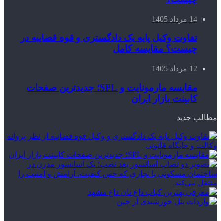
14 مرداد 1405
تفاوت وکیل پایه یک دادگستری و قوه قضاییه در
چیست؟ مقایسه کامل
12 مرداد 1405
مقایسه مارمونایت و SPL؛ جدیدترین صفحات
کابینت بازار ایران
مطالب جدید