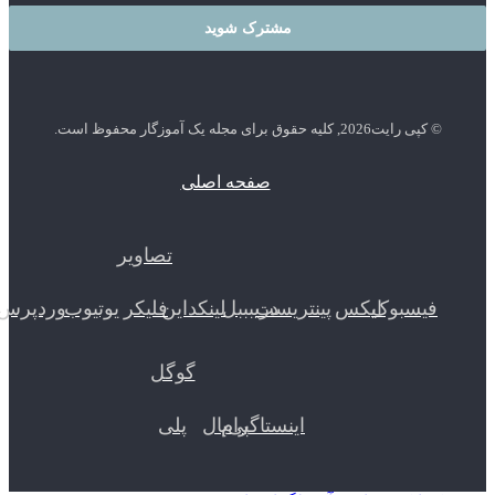
 رایت2026, کلیه حقوق برای مجله یک آموزگار محفوظ است.
صفحه اصلی
تصاویر
یسبوک
ایکس
پینتریست
دریبببل
لینکداین
فلیکر
یوتیوب
وردپرس
گوگل
اینستاگرام
پی‌پال
پلی