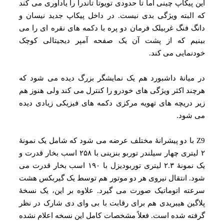
 پیکاپ چینی اما تا حدودی تویوتا تاندرا را یادآوری می‌ کند
البته ویژگی بدی نیست. در داخل پیکاپ جدید نیسان و
گ‌ فنگ غربیلک فرمان دو پره با دکمه‌ های نقره‌ ای را می‌
نیم که از پشت آن یک صفحه آمپر دیجیتالی کوچک
نمایی می‌ کند.
میانهٔ داشبورد هم یک نمایشگر بزرگ دیده می‌ شود که
ند اکثر ویژگی‌ های خودرو را کنترل می‌ کند ولی هنوز هم
 دریچه‌ های تهویه مرکزی دکمه‌ های فیزیکی زیادی دیده
 شود.
Z9 با دو پیشرانهٔ مختلف عرضه می‌ شود که شامل یک نمونهٔ
۲ لیتری چهار سیلندر توربو بنزینی با ۲۵۸ اسب بخار قدرت و
یک نمونهٔ ۲.۳ لیتری توربودیزل با ۱۹۰ اسب بخار قدرت می‌
. انتقال نیروی هر دو موتور هم توسط یک گیربکس هشت
ته اتوماتیک صورت می‌ گیرد. علاوه بر این، یک نسخهٔ
گین‌ هیبریدی هم برای رقابت با بی‌ وای‌ دی شارک در نظر
ته شده است. فعلاً مشخصات کامل این نسخه اعلام نشده