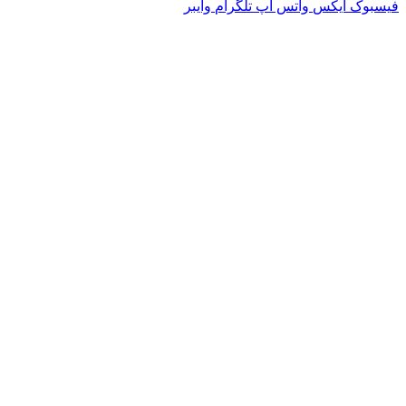
ایکس
واتس آپ
تلگرام
وایبر