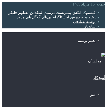
یسبوک
ایکس
پینتریست
دریبببل
لینکداین
تصاویر فلیکر
وتیوب
وردپرس
اینستاگرام
پی‌پال
گوگل پلی
ورود
وشته تصادفی
ایدبار
غییر پوسته
نو