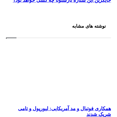
زین این ستاره بارسلونا چه کسی خواهد بود؟
شته های مشابه
ری فوتبال و مد آمریکایی: لیورپول و تامی
ک شدند