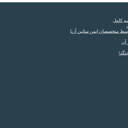
سه کامل
وسط متخصصان ایمن ساتین آریا
 آن
نگد!