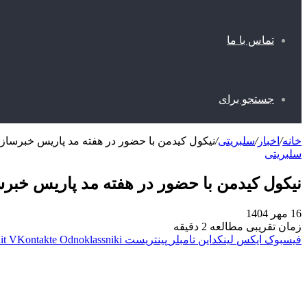
تماس با ما
جستجو برای
خانه
/
اخبار
/
سلبریتی
/
نیکول کیدمن با حضور در هفته مد پاریس خبرساز
سلبریتی
نیکول کیدمن با حضور در هفته مد پاریس خبر
16 مهر 1404
زمان تقریبی مطالعه 2 دقیقه
فیسبوک
ایکس
لینکداین
تامبلر
پینتریست
Odnoklassniki
VKontakte
it