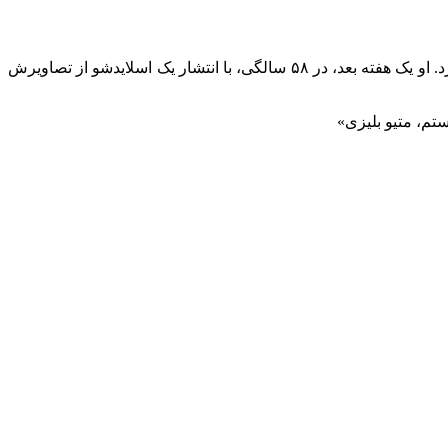
این بازیگر برنده اسکار در ۳۰ سپتامبر، پس از ۱۹ سال زندگی مشترک، درخواست طلاق از همسرش کیت اوربن، خواننده کانتری، را ثبت کرد. او یک هفته بعد، در ۵۸ سالگی، با انتشار یک اسلایدشو از تصاویرش
تم، متیو بلیزی»