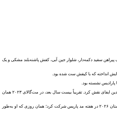
پیراهن سفید دکمه‌دار، شلوار جین آبی، کفش پاشنه‌بلند مشکی و یک
ایش انداخته که با کیفش ست شده بود.
 پارادیس نشسته بود.
کیدمن بیش از دو دهه سابقه همکاری با شنل دارد. او در سال ۲۰۰۳ به‌عنوان چهره عطر معروف شنل شماره 5 انتخاب شد و در تبلیغی نمادین ایفای نقش کرد. تقریباً بیست سال بعد، در مت‌گالای ۲۰۲۳ همان
روز دوشنبه، ۶ اکتبر، کیدمن همراه با دو دخترش ساندی رز (۱۷ ساله) و فیت مارگارت (۱۴ ساله) در شوی لباس زنانه شنل برای بهار/تابستان ۲۰۲۶ در هفته مد پاریس شرکت کرد؛ همان روزی که او به‌طور