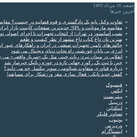
جمعه, 16 مرداد 1405
آخرین خبرها
تفاوت وکیل پایه یک دادگستری و قوه قضاییه در چیست؟ مقای
مقایسه مارمونایت و SPL؛ جدیدترین صفحات کابینت بازار ایران
نصب آسانسور در تهران؛ از انتخاب تجهیزات تا اجرای اصولی ت
بهترین نان داغ کباب داغ مشهد از نظر کیفیت و طعم
چالش‌های تامین تجهیزات صنعتی در ایران و راهکارهای عبور از
انرژی بی‌ پایان خورشید، راه نجات دنیای دیجیتال می شود
انقلابی در میدان نبرد: ربات چینی مثل یک «سرباز واقعی» می‌ ج
چین با ثبت یک رکورد جهانی تازه در حوزه رباتیک خبرساز شد
درباره فناوری متفاوت شیائومی، سوپر پیکسل چه می دانید؟
کفش جدید نایکی: فعال‌ سازی مغز ورزشکار برای مسابقه!
فیسبوک
ایکس
پینتریست
دریبببل
لینکداین
تصاویر فلیکر
یوتیوب
وردپرس
اینستاگرام