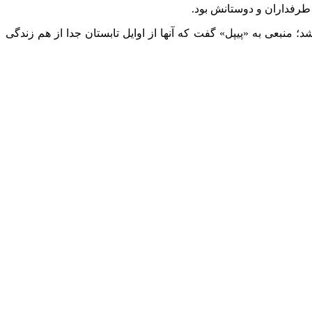
طرفداران و دوستانش بود.
که والد اصلی حضانت فرزندان باشد. خبر جدایی این زوج نخستین بار در ۲۹ سپتامبر منتشر شد؛ منبعی به «پیپل» گفت که آنها از اوایل تابستان جدا از هم زندگی