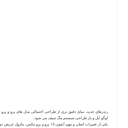
ک
ا
ر
ی
t
a
l
ی
س
k
a
ن
ت
t
s
s
e
n
i
k
i
لوگو اپل و باز طراحی سیستم مگ‌ سیف می‌ شود.
یکی از تغییرات اصلی و مهم آیفون ۱۷ پرو و 