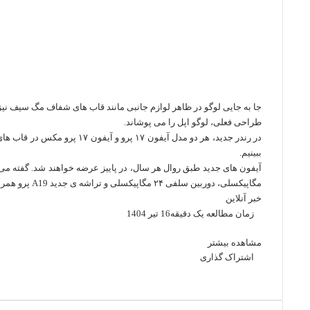
جا به‌ جایی لوگو در ظاهر لوازم جانبی مانند قاب‌ های شفاف مگ‌ سیف نیز
طراحی فعلی، لوگو اپل را می‌ پوشاند.
در رندر جدید، هر دو مدل آیفون ۷
ببینیم.
مگاپیکسلی، دوربین سلفی ۲۴ مگاپیکسلی و تراشه‌ ی جدید A19 پرو همراه خواهند بود.
خبر آنلاین
زمان مطالعه یک دقیقه
16 تیر 1404
ف
ا
ل
ت
پ
R
V
O
پ
ی
ی
ی
ا
ی
e
مشاهده بیشتر
K
d
ا
س
ک
ن
م
ن
d
o
اشتراک گذاری
n
ک
ب
ف
ا
ل
س
ک
ب
ت
ت
پ
d
R
n
V
o
O
پ
ت
ا
چ
ی
و
ی
ی
د
ل
ا
ی
ر
i
e
t
K
k
d
ا
ش
ا
ک
س
ک
ا
ن
ر
م
ی
ن
t
d
a
o
l
n
ک
ت
پ