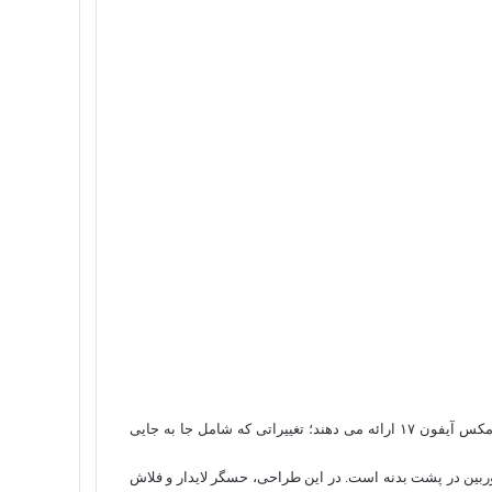
رندرهای جدید، نمای دقیق‌ تری از طراحی احتمالی مدل‌ های پرو و پرو مکس آیفون ۱۷ ارائه می‌ دهند؛ تغییراتی که شامل جا به‌ جایی
پرو مکس، ماژول عریض دوربین در پشت بدنه است. در این طراحی، حسگر لایدار و فلاش