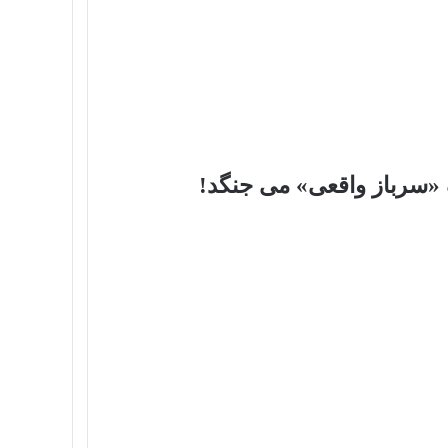
ک «سرباز واقعی» می‌ جنگد!