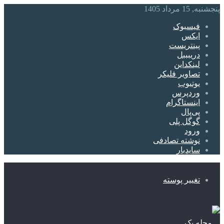
پنجشنبه, 15 مرداد 1405
فیسبوک
ایکس
پینتریست
دریبببل
لینکداین
تصاویر فلیکر
یوتیوب
وردپرس
اینستاگرام
پی‌پال
گوگل پلی
ورود
نوشته تصادفی
سایدبار
تغییر پوسته