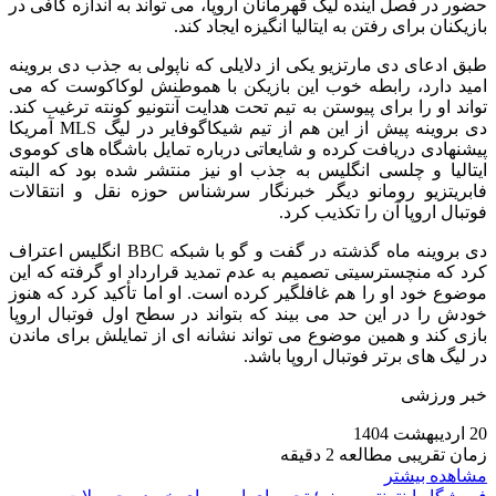
حضور در فصل آینده لیگ قهرمانان اروپا، می‌ تواند به اندازه کافی در
بازیکنان برای رفتن به ایتالیا انگیزه ایجاد کند.
طبق ادعای دی‌ مارتزیو یکی از دلایلی که ناپولی به جذب دی‌ بروینه
امید دارد، رابطه خوب این بازیکن با هموطنش لوکاکوست که می‌
تواند او را برای پیوستن به تیم تحت هدایت آنتونیو کونته ترغیب کند.
دی‌ بروینه پیش از این هم از تیم شیکاگوفایر در لیگ MLS آمریکا
پیشنهادی دریافت کرده و شایعاتی درباره تمایل باشگاه‌ های کوموی
ایتالیا و چلسی انگلیس به جذب او نیز منتشر شده بود که البته
فابریتزیو رومانو دیگر خبرنگار سرشناس حوزه نقل‌ و انتقالات
فوتبال اروپا آن را تکذیب کرد.
دی‌ بروینه ماه گذشته در گفت‌ و گو با شبکه BBC انگلیس اعتراف
کرد که منچسترسیتی تصمیم به عدم تمدید قرارداد او گرفته که این
موضوع خود او را هم غافلگیر کرده است. او اما تأکید کرد که هنوز
خودش را در این حد می‌ بیند که بتواند در سطح اول فوتبال اروپا
بازی کند و همین موضوع می‌ تواند نشانه‌ ای از تمایلش برای ماندن
در لیگ‌ های برتر فوتبال اروپا باشد.
خبر ورزشی
20 اردیبهشت 1404
زمان تقریبی مطالعه 2 دقیقه
مشاهده بیشتر