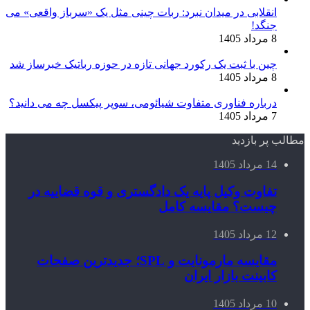
انقلابی در میدان نبرد: ربات چینی مثل یک «سرباز واقعی» می‌
جنگد!
8 مرداد 1405
چین با ثبت یک رکورد جهانی تازه در حوزه رباتیک خبرساز شد
8 مرداد 1405
درباره فناوری متفاوت شیائومی، سوپر پیکسل چه می دانید؟
7 مرداد 1405
مطالب پر بازدید
14 مرداد 1405
تفاوت وکیل پایه یک دادگستری و قوه قضاییه در
چیست؟ مقایسه کامل
12 مرداد 1405
مقایسه مارمونایت و SPL؛ جدیدترین صفحات
کابینت بازار ایران
10 مرداد 1405