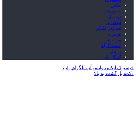
ایکس
پینتریست
دریبببل
لینکداین
تصاویر فلیکر
یوتیوب
وردپرس
اینستاگرام
پی‌پال
گوگل پلی
فیسبوک
ایکس
واتس آپ
تلگرام
وایبر
دکمه بازگشت به بالا