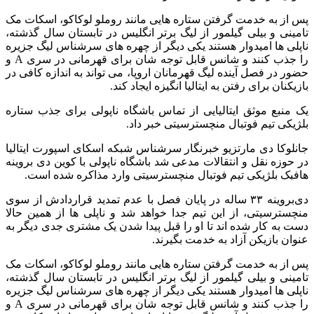
پس از به خدمت گرفتن ستاره‌ هایی مانند روملو لوکاکو، اسکات مک‌
تامینی و بیلی گیلمور از لیگ برتر انگلیس در تابستان سال گذشته،
ناپلی‌ ها امیدوار هستند یکی دیگر از چهره‌ های سرشناس لیگ جزیره
را جذب کنند و شانس قابل توجه‌ شان برای قهرمانی در سری A و
حضور در فصل آینده لیگ قهرمانان اروپا، می‌ تواند به اندازه کافی در
بازیکنان برای رفتن به ایتالیا انگیزه ایجاد کند.
یک منبع موثق ایتالیایی از تماس باشگاه ناپولی برای جذب ستاره
بلژیکی تیم فوتبال منچسترسیتی خبر داد.
جانلوکا دی‌ مارتزیو خبرنگار سرشناس شبکه اسکای اسپورت ایتالیا
در حوزه نقل‌ و انتقالات مدعی شد باشگاه ناپولی با کوین دی‌ بروینه
هافبک بلژیکی تیم فوتبال منچسترسیتی وارد مذاکره شده است.
دی‌بروینه ۳۳ ساله در پایان فصل با عدم تمدید قراردادش از سوی
منچسترسیتی، از این تیم جدا خواهد شد و ناپلی‌ ها از همین حالا
دست به کار شده‌ اند تا او را قبل پیدا شدن یک مشتری جدی دیگر به‌
عنوان بازیکن آزاد به خدمت بگیرند.
پس از به خدمت گرفتن ستاره‌ هایی مانند روملو لوکاکو، اسکات مک‌
تامینی و بیلی گیلمور از لیگ برتر انگلیس در تابستان سال گذشته،
ناپلی‌ ها امیدوار هستند یکی دیگر از چهره‌ های سرشناس لیگ جزیره
را جذب کنند و شانس قابل توجه‌ شان برای قهرمانی در سری A و