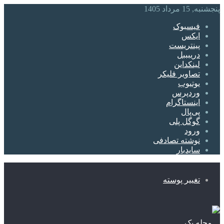
پنجشنبه, 15 مرداد 1405
فیسبوک
ایکس
پینتریست
دریبببل
لینکداین
تصاویر فلیکر
یوتیوب
وردپرس
اینستاگرام
پی‌پال
گوگل پلی
ورود
نوشته تصادفی
سایدبار
تغییر پوسته