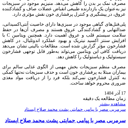
مصرف نمک بر بدن را کاهش می‌دهد. منیزیم موجود در سبزیجات
نیز به‌عنوان یک بازدارنده طبیعی انقباض عضلات صاف و گشادکننده
عروق، در پیشگیری و کنترل پرفشاری خون نقش مؤثری دارد.
پلی‌فنل‌های گیاهی موجود در سبزی‌ها دارای خاصیت آنتی‌اکسیدانی،
ضدالتهابی و گشادکنندگی عروق هستند و مصرف آن‌ها در حفظ
سلامت سیستم قلب و عروق اهمیت دارد. همچنین ویتامین C با
افزایش سنتز اکسید نیتریک و بهبود عملکرد اندوتلیال، در کاهش
فشارخون مؤثر گزارش شده است. مطالعات بالینی نشان می‌دهد
دریافت کافی این ویتامین می‌تواند به‌طور قابل‌ توجهی فشارخون
سیستولیک و دیاستولیک را کاهش دهد.
مصرف منظم سبزیجات بخش مهمی از الگوی غذایی سالم برای
بیماران مبتلا به پرفشاری خون است و حذف سبزیجات نه‌تنها کمکی
به کنترل فشارخون نمی‌کند بلکه فرد را از دریافت مواد مغذی
ضروری محروم خواهد ساخت.
17 آذر 1404
زمان مطالعه یک دقیقه
مشاهده بیشتر
سرمربی مصر با پیامی حمایتی پشت محمد صلاح ایستاد
سرمربی مصر با پیامی حمایتی پشت محمد صلاح ایستاد