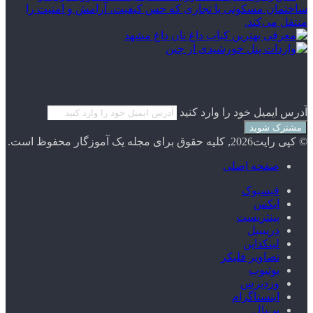
آدرس ایمیل خود را وارد کنید
© کپی رایت2026, کلیه حقوق برای مجله یک آموزگار محفوظ است.
صفحه اصلی
فیسبوک
ایکس
پینتریست
دریبببل
لینکداین
تصاویر فلیکر
یوتیوب
وردپرس
اینستاگرام
پی‌پال