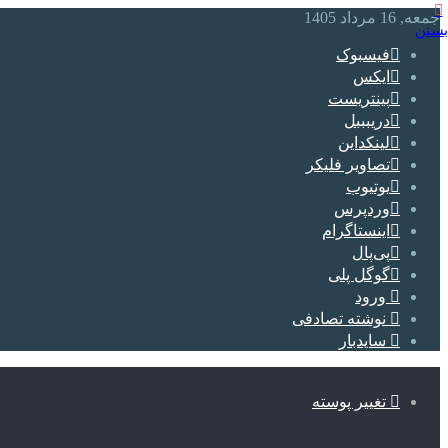
جمعه, 16 مرداد 1405
بستن
فیسبوک
ایکس
پینتریست
دریبببل
لینکداین
تصاویر فلیکر
یوتیوب
وردپرس
اینستاگرام
پی‌پال
گوگل پلی
ورود
نوشته تصادفی
سایدبار
تغییر پوسته