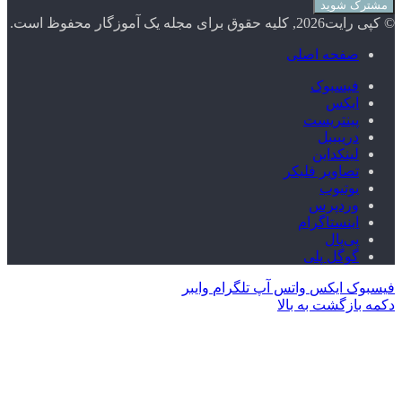
© کپی رایت2026, کلیه حقوق برای مجله یک آموزگار محفوظ است.
صفحه اصلی
فیسبوک
ایکس
پینتریست
دریبببل
لینکداین
تصاویر فلیکر
یوتیوب
وردپرس
اینستاگرام
پی‌پال
گوگل پلی
فیسبوک
ایکس
واتس آپ
تلگرام
وایبر
دکمه بازگشت به بالا