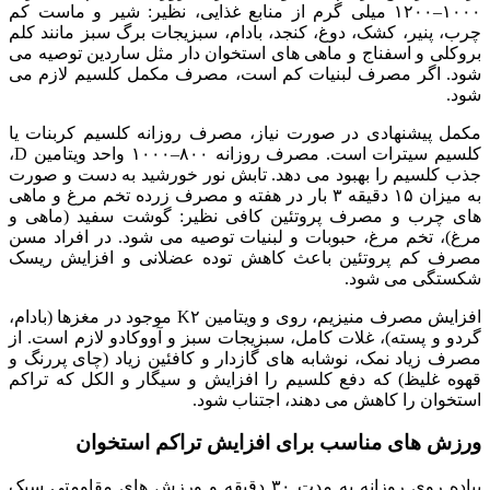
۱۰۰۰–۱۲۰۰ میلی‌ گرم از منابع غذایی، نظیر: شیر و ماست کم‌
چرب، پنیر، کشک، دوغ، کنجد، بادام، سبزیجات برگ سبز مانند کلم
بروکلی و اسفناج و ماهی‌ های استخوان‌ دار مثل ساردین توصیه می‌
شود. اگر مصرف لبنیات کم است، مصرف مکمل کلسیم لازم می‌
شود.
مکمل پیشنهادی در صورت نیاز، مصرف روزانه کلسیم کربنات یا
کلسیم سیترات است. مصرف روزانه ۸۰۰–۱۰۰۰ واحد ویتامین D،
جذب کلسیم را بهبود می‌ دهد. تابش نور خورشید به دست و صورت
به میزان ۱۵ دقیقه ۳ بار در هفته و مصرف زرده تخم‌ مرغ و ماهی‌
های چرب و مصرف پروتئین کافی نظیر: گوشت سفید (ماهی و
مرغ)، تخم مرغ، حبوبات و لبنیات توصیه می‌ شود. در افراد مسن
مصرف کم پروتئین باعث کاهش توده عضلانی و افزایش ریسک
شکستگی می‌ شود.
افزایش مصرف منیزیم، روی و ویتامین K۲ موجود در مغزها (بادام،
گردو و پسته)، غلات کامل، سبزیجات سبز و آووکادو لازم است. از
مصرف زیاد نمک، نوشابه‌ های گازدار و کافئین زیاد (چای پررنگ و
قهوه غلیظ) که دفع کلسیم را افزایش و سیگار و الکل که تراکم
استخوان را کاهش می‌ دهند، اجتناب شود.
ورزش‌ های مناسب برای افزایش تراکم استخوان
پیاده‌ روی روزانه به مدت ۳۰ دقیقه و ورزش‌ های مقاومتی سبک