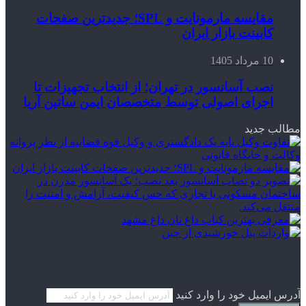
مقایسه مارمونایت و SPL؛ جدیدترین صفحات
کابینت بازار ایران
10 مرداد 1405
نصب آسانسور در تهران؛ از انتخاب تجهیزات تا
اجرای اصولی توسط متخصصان ایمن ساتین آریا
مطالب جدید
آدرس ایمیل خود را وارد کنید