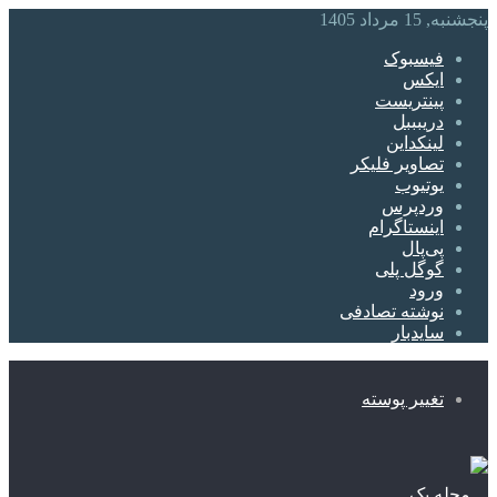
پنجشنبه, 15 مرداد 1405
فیسبوک
ایکس
پینتریست
دریبببل
لینکداین
تصاویر فلیکر
یوتیوب
وردپرس
اینستاگرام
پی‌پال
گوگل پلی
ورود
نوشته تصادفی
سایدبار
تغییر پوسته