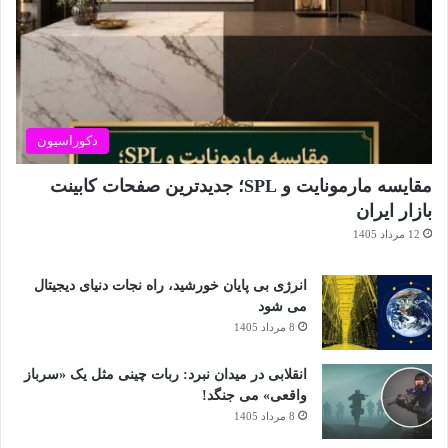
دکوراسیون
مقایسه مارمونایت و SPL؛ جدیدترین صفحات کابینت
بازار ایران
12 مرداد 1405
انرژی بی‌ پایان خورشید، راه نجات دنیای دیجیتال
می شود
8 مرداد 1405
انقلابی در میدان نبرد: ربات چینی مثل یک «سرباز
واقعی» می‌ جنگد!
8 مرداد 1405