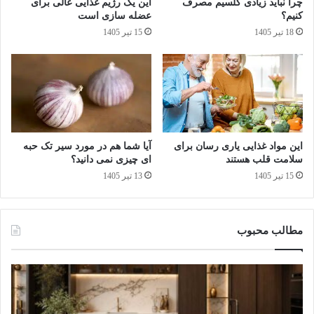
چرا نباید زیادی کلسیم مصرف
این یک رژیم غذایی عالی برای
ب
ا
کنیم؟
عضله‌ سازی است
د
س
18 تیر 1405
15 تیر 1405
!
ک
ق
ر
ا
ر
گ
ر
ف
این مواد غذایی یاری رسان برای
آیا شما هم در مورد سیر تک‌ حبه‌
ت
سلامت قلب هستند
ای چیزی نمی دانید؟
!
15 تیر 1405
13 تیر 1405
مطالب محبوب