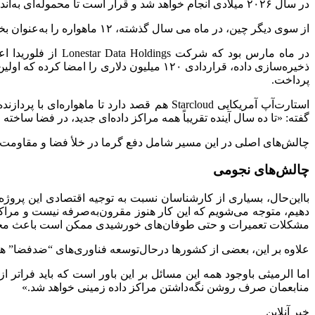
در سال ۲۰۲۶ میلادی انجام خواهد شد و قرار است تا محموله‌ای به‌اندازه یک توستر شامل اجزای ذخیره‌سازی و پردازش داده را به مدار بفرستند.
از سوی دیگر چین، در ماه می سال گذشته، ۱۲ ماهواره را به‌عنوان بخشی از پروژه ایجاد شبکه‌ای شامل ۲۸۰۰ ماهواره پردازش داده به فضا پرتاب کرد.
در ماه مارس بود 
پرداخت.
گفته: «تا ده سال آینده تقریباً همه مراکز داده‌ای جدید، در فضا ساخت
چالش‌های اصلی در این مسیر شامل دفع گرما در خلأ فضا و مقاومت تر
چالش‌های نجومی
بااین‌حال، بسیاری از کارشناسان نسبت به توجیه اقتصادی این پروژه ت
دهیم، متوجه می‌شویم که این کار هنوز مقرون‌به‌صرفه نیست و مراکز
مشکلات تعمیرات و حتی طوفان‌های خورشیدی ممکن است باعث مخت
علاوه بر این، بعضی از کشورها درحال‌توسعه فناوری‌های “ضدفضا” هس
اما الرمیثی باوجود همه این مسائل بر این باور است که باید فراتر 
منابعمان صرف روشن نگه‌داشتن مراکز داده زمینی خواهد شد.»
خبر آنلاین