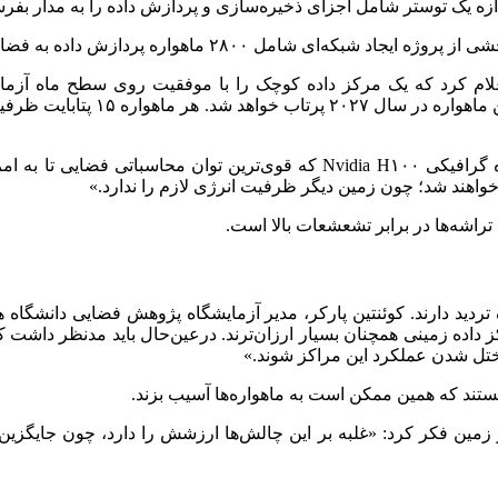
که شرکت Lonestar Data Holdings از فلوریدا اعلام کرد که یک مرکز داده کوچک را با
ذخیره‌سازی داده، قراردادی ۱۲۰ می
استارت‌آپ آمریکایی Starcloud هم قصد دارد تا ماهواره‌ای با پردازنده گرافیکی
ه خواهند شد؛ چون زمین دیگر ظرفیت انرژی لازم را ندارد.»
اشه‌ها در برابر تشعشعات بالا است.
ردید دارند. کوئنتین پارکر، مدیر آزمایشگاه پژوهش فضایی دانشگاه هنگ‌
 داده زمینی همچنان بسیار ارزان‌ترند. درعین‌حال باید مدنظر داشت ک
ل شدن عملکرد این مراکز شوند.»
تند که همین ممکن است به ماهواره‌ها آسیب بزند.
از زمین فکر کرد: «غلبه بر این چالش‌ها ارزشش را دارد، چون جایگزین