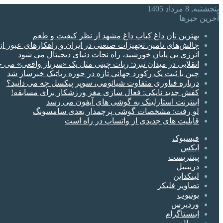
پنجشنبه, 8 مرداد 1405
آخرین خبرها
بهترین نان داغ کباب داغ مشهد از نظر کیفیت و طعم
چالش‌های تامین تجهیزات صنعتی در ایران و راهکارهای عبور از
انرژی بی‌ پایان خورشید، راه نجات دنیای دیجیتال می شود
انقلابی در میدان نبرد: ربات چینی مثل یک «سرباز واقعی» می‌ ج
چین با ثبت یک رکورد جهانی تازه در حوزه رباتیک خبرساز شد
درباره فناوری متفاوت شیائومی، سوپر پیکسل چه می دانید؟
کفش جدید نایکی: فعال‌ سازی مغز ورزشکار برای مسابقه!
اینترنت استارلینک به گوشی‌ های آیفون می رسد
لو رفت: مشخصات گوشی پرچمدار بعدی سامسونگ
قابلیت های جدیدی از واتساپ در راه است
فیسبوک
ایکس
پینتریست
دریبببل
لینکداین
تصاویر فلیکر
یوتیوب
وردپرس
اینستاگرام