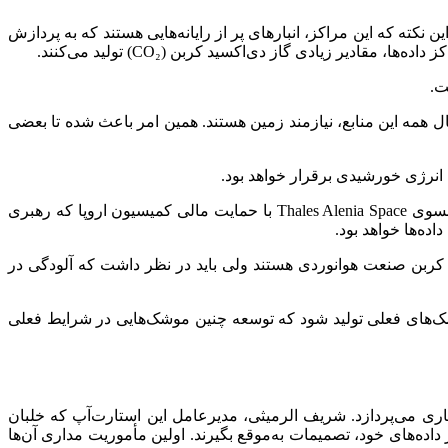
کته که این مراکز، انبارهای پر از رایانه‌هایی هستند که به پردازش
دیر زیادی گاز دی‌اکسید کربن (CO₂) تولید می‌کنند.
حال همه این منابع، نیازمند زمین هستند. همین امر باعث شده تا بعضی
انرژی خورشیدی برقرار خواهد بود.
در اروپا، پروژه‌ای به نام ASCEND به بررسی امکان ساخت مراکز داده فضایی برای کاهش انتشار کربن اختصاص داده‌شده و شرکت فرانسوی Thales Alenia Space با حمایت مالی کمیسیون اروپا که رهبری
ده‌ها خواهد بود.
کربن صنعت هوانوردی هستند ولی باید در نظر داشت که آلودگی در
به کاهش انتشار کربن کمک کند، باید موشک‌هایی با ۱۰ برابر آلودگی کمتر از موشک‌های فعلی تولید شود که توسعه چنین موشک‌هایی در شرایط فعلی
‌آپ Madari Space از ابوظبی برای آزمایش اجزای کوچک محاسباتی در مدار با شرکت Thales Alenia Space به همکاری می‌پردازد. شریف الرمیثی، مدیرعامل این استارت‌آپ که خلبان
اده‌های خود، تصمیمات به‌موقع بگیرند. اولین مأموریت مداری آن‌ها