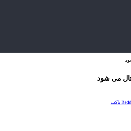
ود
یتال می شود
Redd
پاکت