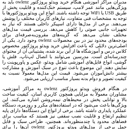
مدیران مراکز آموزشی هنگام خرید ویدئو پروژکتور owlenz باید به
ویژگی‌هایی مانند عمر لامپ، سیستم خنک‌کننده و قابلیت پخش از
طریق USB یا WiFi توجه داشته باشند. انواع این ویدئو پروژکتورها با
توجه به مشخصات فنی متفاوت، نیازهای کاربران مختلف را پوشش
می‌دهند. برخی از مدل‌ها دارای اسپیکر داخلی هستند که نیاز به
تجهیزات جانبی صوتی را کاهش می‌دهد. بررسی قیمت مدل‌های
مختلف نشان می‌دهد که گزینه‌های مقرون‌به‌صرفه‌ای برای
بودجه‌های محدود نیز در بین محصولات owlenz وجود دارد. یکی از
اصلی‌ترین دلایلی که باعث افزایش خرید ویدئو پروژکتور مخصوص
کلاس درس و آموزشگاه ها از این برند شده، پشتیبانی آن از محتوای
چندرسانه‌ای است. مدرسین می‌توانند با اتصال لپ‌تاپ، فلش یا
گوشی، انواع فایل‌های آموزشی شامل ویدئو، عکس و پاورپوینت را
نمایش دهند. این موضوع باعث تنوع در سبک آموزش و مشارکت
بیشتر دانش‌آموزان می‌شود. قیمت این مدل‌ها معمولاً نسبت به
کیفیت تصویر و دوام بدنه بسیار مناسب ارزیابی می‌شود.
در هنگام فروش ویدئو پروژکتور owlenz به مراکز آموزشی،
مشاوران معمولاً به مزایایی همچون کاربری آسان، کیفیت ساخت
بالا و توانایی پخش در محیط‌های نیمه‌روشن اشاره می‌کنند. این
ویژگی‌ها باعث می‌شود که در استفاده‌های مکرر و روزمره، دستگاه
عملکرد پایداری داشته باشد. برخی از انواع این دستگاه‌ها دارای پایه
تنظیم ارتفاع و قابلیت نصب سقفی نیز هستند که مناسب برای
فضاهای محدود یا چندمنظوره‌اند. همچنین، طراحی سبک و قابل
حمل برخی از مدل‌های ویدئو پروژکتور owlenz آن‌ها را برای