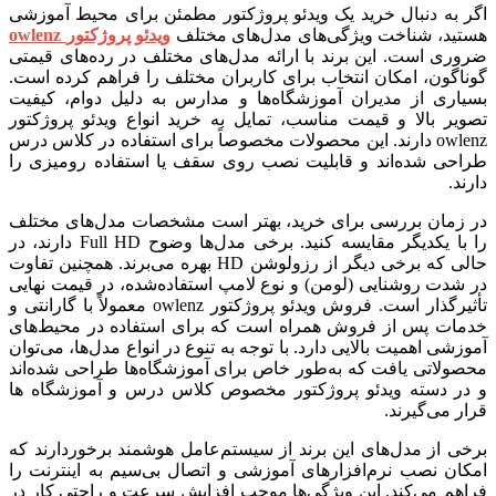
اگر به دنبال خرید یک ویدئو پروژکتور مطمئن برای محیط آموزشی
هستید، شناخت ویژگی‌های مدل‌های مختلف
ویدئو پروژکتور
owlenz
ضروری است. این برند با ارائه مدل‌های مختلف در رده‌های قیمتی
گوناگون، امکان انتخاب برای کاربران مختلف را فراهم کرده است.
بسیاری از مدیران آموزشگاه‌ها و مدارس به دلیل دوام، کیفیت
تصویر بالا و قیمت مناسب، تمایل به خرید انواع ویدئو پروژکتور
owlenz دارند. این محصولات مخصوصاً برای استفاده در کلاس درس
طراحی شده‌اند و قابلیت نصب روی سقف یا استفاده رومیزی را
دارند.
در زمان بررسی برای خرید، بهتر است مشخصات مدل‌های مختلف
را با یکدیگر مقایسه کنید. برخی مدل‌ها وضوح Full HD دارند، در
حالی که برخی دیگر از رزولوشن HD بهره می‌برند. همچنین تفاوت
در شدت روشنایی (لومن) و نوع لامپ استفاده‌شده، در قیمت نهایی
تأثیرگذار است. فروش ویدئو پروژکتور owlenz معمولاً با گارانتی و
خدمات پس از فروش همراه است که برای استفاده در محیط‌های
آموزشی اهمیت بالایی دارد. با توجه به تنوع در انواع مدل‌ها، می‌توان
محصولاتی یافت که به‌طور خاص برای آموزشگاه‌ها طراحی شده‌اند
و در دسته ویدئو پروژکتور مخصوص کلاس درس و آموزشگاه ها
قرار می‌گیرند.
برخی از مدل‌های این برند از سیستم‌عامل هوشمند برخوردارند که
امکان نصب نرم‌افزارهای آموزشی و اتصال بی‌سیم به اینترنت را
فراهم می‌کند. این ویژگی‌ها موجب افزایش سرعت و راحتی کار در