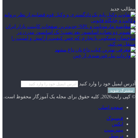
مطالب جدید
آدرس ایمیل خود را وارد کنید
© کپی رایت2026, کلیه حقوق برای مجله یک آموزگار محفوظ است.
صفحه اصلی
فیسبوک
ایکس
پینتریست
دریبببل