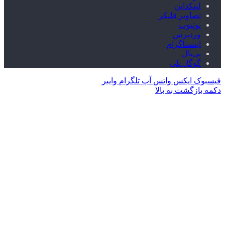
لینکداین
تصاویر فلیکر
یوتیوب
وردپرس
اینستاگرام
پی‌پال
گوگل پلی
فیسبوک
ایکس
واتس آپ
تلگرام
وایبر
دکمه بازگشت به بالا