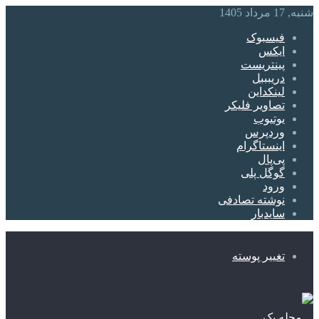
شنبه, 17 مرداد 1405
فیسبوک
ایکس
پینتریست
دریبببل
لینکداین
تصاویر فلیکر
یوتیوب
وردپرس
اینستاگرام
پی‌پال
گوگل پلی
ورود
نوشته تصادفی
سایدبار
تغییر پوسته