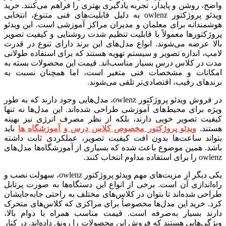
واضح، روشن و پایدار، تجربه یادگیری بهتری را فراهم می‌کنند. خرید
ویدئو پروژکتور owlenz به دلیل قابلیت‌های فنی متنوع، انتخابی
هوشمندانه برای معلمان و مدیران مراکز آموزشی است. این ویدئو
پروژکتورها معمولاً با قابلیت تنظیم شدت روشنایی و کیفیت تصویر
بالا عرضه می‌شوند. انواع مدل‌های این برند دارای تنوع در قدرت
لامپ، اندازه تصویر و سیستم تهویه هستند که برای استفاده طولانی
مدت در کلاس درس بسیار مناسب‌اند. قیمت این محصولات بسته به
امکانات و مشخصات فنی متغیر است، اما همچنان نسبت به
برندهای رقیب، اقتصادی‌تر تلقی می‌شوند.
در فروش ویدئو پروژکتور owlenz، مدل‌هایی وجود دارند که به طور
ویژه برای محیط‌های آموزشی طراحی شده‌اند. این مدل‌ها نه تنها
کیفیت تصویر خوبی دارند، بلکه از نظر مصرف انرژی نیز بهینه
هستند.
ویدئو پروژکتور مخصوص کلاس درس و آموزشگاه ها
باید
بتواند ساعت‌ها بدون افت کیفیت تصویر، عملکردی ثابت داشته
باشد. همین موضوع باعث شده که بسیاری از آموزشگاه‌ها مدل‌های
owlenz را برای استفاده مداوم انتخاب کنند.
یکی دیگر از مزیت‌های مهم ویدئو پروژکتور owlenz، سهولت نصب و
راه‌اندازی آن است. برخی از انواع این دستگاه‌ها به صورت پرتابل
طراحی شده‌اند تا بتوان در کلاس‌های مختلف به راحتی جابه‌جایشان
کرد. خرید این مدل‌ها مخصوصاً برای مراکزی که کلاس‌های متحرک
دارند بسیار به‌صرفه است. قیمت مناسب همراه با دوام بالا،
ویژگی‌هایی هستند که فروش این محصولات را رونق داده‌اند. در کنار