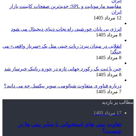
مقایسه مارمونایت و SPL؛ جدیدترین صفحات کابینت بازار
ایران
12 مرداد 1405
انرژی بی‌ پایان خورشید، راه نجات دنیای دیجیتال می شود
8 مرداد 1405
انقلابی در میدان نبرد: ربات چینی مثل یک «سرباز واقعی» می‌
جنگد!
8 مرداد 1405
چین با ثبت یک رکورد جهانی تازه در حوزه رباتیک خبرساز شد
8 مرداد 1405
درباره فناوری متفاوت شیائومی، سوپر پیکسل چه می دانید؟
7 مرداد 1405
مطالب پر بازدید
17 مرداد 1405
تفاوت بینی های استخوانی با سایر بینی ها در
چیست؟