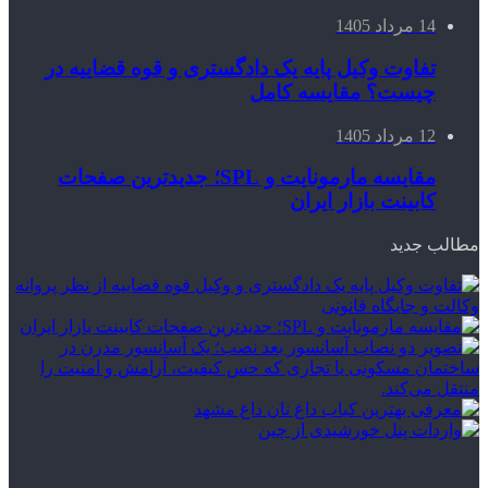
14 مرداد 1405
تفاوت وکیل پایه یک دادگستری و قوه قضاییه در
چیست؟ مقایسه کامل
12 مرداد 1405
مقایسه مارمونایت و SPL؛ جدیدترین صفحات
کابینت بازار ایران
مطالب جدید