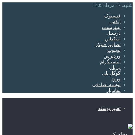
شنبه, 17 مرداد 1405
فیسبوک
ایکس
پینتریست
دریبببل
لینکداین
تصاویر فلیکر
یوتیوب
وردپرس
اینستاگرام
پی‌پال
گوگل پلی
ورود
نوشته تصادفی
سایدبار
تغییر پوسته