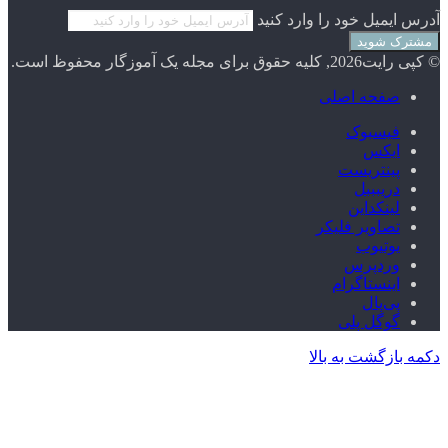
آدرس ایمیل خود را وارد کنید
© کپی رایت2026, کلیه حقوق برای مجله یک آموزگار محفوظ است.
صفحه اصلی
فیسبوک
ایکس
پینتریست
دریبببل
لینکداین
تصاویر فلیکر
یوتیوب
وردپرس
اینستاگرام
پی‌پال
گوگل پلی
دکمه بازگشت به بالا