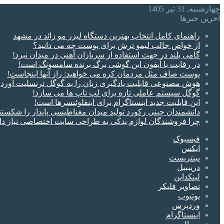
چهارشنبه, 31 تیر 1405
آخرین خبرها
راهنمای کامل انتخاب بهترین دستگاه لیزر مو زائد در مشهد
از خواص جالب لیمو ترش برای پوست چه می دانید؟
گامی بلند در جهت استفاده از سربازان آهنی در میدان نبرد!
در رقابت با آیفون این گوشی برگ برنده سامسونگ است!
پوست صاف مثل مردمان کره می خواهید: راز آنها اینجاست!
هوش مصنوعی قابلیت یادگیری زبان را به گوگل ترنسلیت آورد
گوگل سیستم‌ عاملی تازه برای لپ‌ تاپ‌ ها می سازد!
این قابلیت جدید اینستاگرام برای اینفلوئنسرها است!
دانشمندان چینی رکورد تولید میدان مغناطیسی پایدار را شکستن
چرا فروشندگان لوازم یدکی به طراحی سایت اختصاصی نیاز دا
فیسبوک
ایکس
پینتریست
دریبببل
لینکداین
تصاویر فلیکر
یوتیوب
وردپرس
اینستاگرام