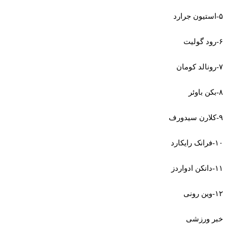
۵-استیون جرارد
۶-رود گولیت
۷-رونالد کومان
۸-بکن باوئر
۹-کلارن سیدورف
۱۰-فرانک رایکارد
۱۱-دانکن ادواردز
۱۲-وین رونی
خبر ورزشی