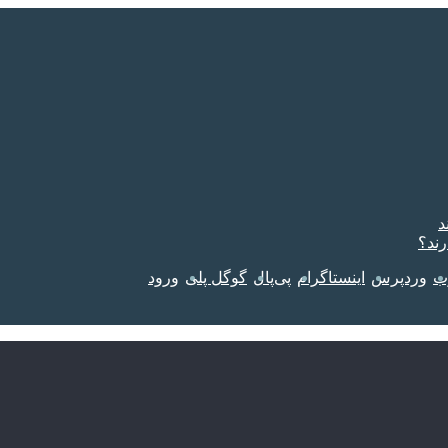
د
رند؟
وب
وردپرس
اینستاگرام
پی‌پال
گوگل پلی
ورود