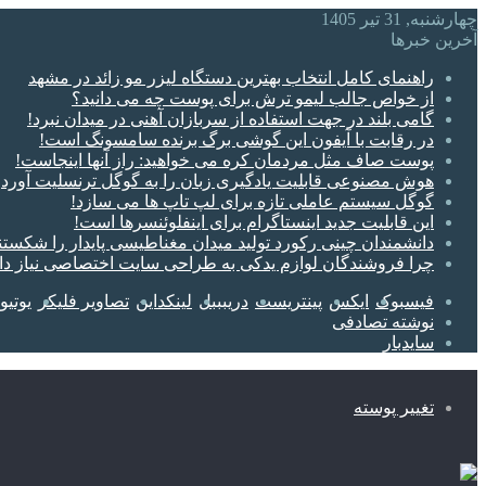
چهارشنبه, 31 تیر 1405
آخرین خبرها
راهنمای کامل انتخاب بهترین دستگاه لیزر مو زائد در مشهد
از خواص جالب لیمو ترش برای پوست چه می دانید؟
گامی بلند در جهت استفاده از سربازان آهنی در میدان نبرد!
در رقابت با آیفون این گوشی برگ برنده سامسونگ است!
پوست صاف مثل مردمان کره می خواهید: راز آنها اینجاست!
هوش مصنوعی قابلیت یادگیری زبان را به گوگل ترنسلیت آورد
گوگل سیستم‌ عاملی تازه برای لپ‌ تاپ‌ ها می سازد!
این قابلیت جدید اینستاگرام برای اینفلوئنسرها است!
دانشمندان چینی رکورد تولید میدان مغناطیسی پایدار را شکستن
چرا فروشندگان لوازم یدکی به طراحی سایت اختصاصی نیاز دا
فیسبوک
ایکس
پینتریست
دریبببل
لینکداین
تصاویر فلیکر
یوتی
نوشته تصادفی
سایدبار
تغییر پوسته