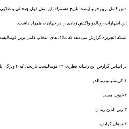
«من کامل‌ ترین فوتبالیست تاریخ هستم!»، این نقل قول جنجالی و طلایی
این اظهارات رونالدو واکنش زیادی را در جهان به همراه داشت.
شبکه الجزیره گزارش می‌ دهد که ملاک‌ های انتخاب کامل‌ ترین فوتبالیست‌ های تاریخ ۴ فاکتور است یعنی گلزنی، پاس گل، دفاع و حمله خوب و توانایی با در قطع
بر اساس گزارش این رسانه قطری، ۱۲ فوتبالیست تاریخی که ۴ ویژگی بارز یک فوتبالیست کامل را دارند عباتند از:
۱-کریستیانو رونالدو
۲-لیونل مسی
۳-زین الدین زیدان
۴-یوهان کرایف