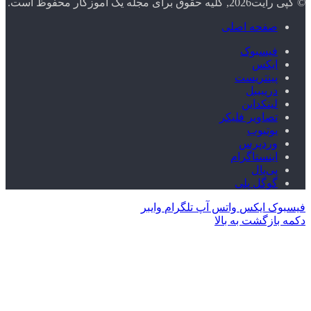
© کپی رایت2026, کلیه حقوق برای مجله یک آموزگار محفوظ است.
صفحه اصلی
فیسبوک
ایکس
پینتریست
دریبببل
لینکداین
تصاویر فلیکر
یوتیوب
وردپرس
اینستاگرام
پی‌پال
گوگل پلی
فیسبوک
ایکس
واتس آپ
تلگرام
وایبر
دکمه بازگشت به بالا