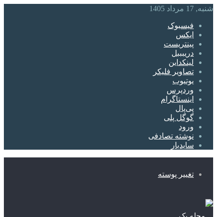
شنبه, 17 مرداد 1405
فیسبوک
ایکس
پینتریست
دریبببل
لینکداین
تصاویر فلیکر
یوتیوب
وردپرس
اینستاگرام
پی‌پال
گوگل پلی
ورود
نوشته تصادفی
سایدبار
تغییر پوسته