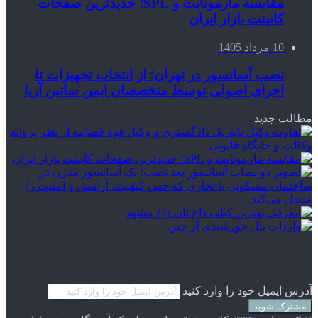
مقایسه مارمونایت و SPL؛ جدیدترین صفحات
کابینت بازار ایران
10 مرداد 1405
نصب آسانسور در تهران؛ از انتخاب تجهیزات تا
اجرای اصولی توسط متخصصان ایمن ساتین آریا
مطالب جدید
آدرس ایمیل خود را وارد کنید