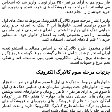
فاز سوم هم به ازای هر نفر ۳۵۰ هزار تومان واریز شد که اشخاص
می‌ توانستند با مراجعه به فروشگاه‌ های خرد، عمده و زنجیره‌ ای
خرید خودشان را انجام دهند.
واریز اعتبار مرحله سوم کالابرگ الکترونیک مربوط به دهک‌ های اول
تا سوم درآمدی است. خانوارها این ۳ دهک به اضافه خانوارهای
حمایتی دهک‌ های چهارم تا هفتم از ابتدای هفته یعنی ۷ تیر ماه می‌
توانستند از اعتبار تخصیص یافته به اعضای خانوار خود، به منظور
خرید ۱۱ قلم کالاهای اساسی استفاده کنند.
اقلام مشمول طرح کالابرگ که بر اساس مطالعات انستیتو تغذیه
ایران استخراج شده شامل ۱۱ قلم گوشت مرغ، گوشت قرمز (گرم
و منجمد)، برنج، روغن، ماکارونی، شیر، پنیر، ماست، قند و شکر،
تخم‌ مرغ و حبوبات است.
جزئیات مرحله سوم کالابرگ الکترونیک
خانوارهای مربوط به دهک‌ های اول تا سوم به ازای هر نفر ۵۰۰ هزار
تومان، خانوارهای تحت پوشش سازمان‌ های حمایتی دهک‌ های اول
تا سوم نیز به ازای هر نفر ۵۰۰ هزار تومان و خانوارهای تحت پوشش
سازمان‌ های حمایتی دهک‌ های چهارم تا هفتم ۳۵۰ هزار تومان
امکان خرید ۱۱ قلم از فروشگاه‌ های زنجیره‌ای و فروشگاه‌ های
متصل به درگاه سامانه طرح کالابرگ الکترونیک دارند و مدت اعتبار
این مرحله تا پایان تیر ماه عنوان شده است.