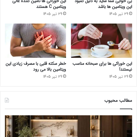
بی خوابی شما شاید به دلیل کمبود
این خوراکی‌ ها تامین کننده عالی
ن
و
این ویتامین ها باشد
ویتامین C هستند
ی
ن
29 تیر 1405
29 تیر 1405
د
ی
ب
ه
و
ج
د
م
ی
این خوراکی‌ ها برای صبحانه مناسب
خطر سکته قلبی با مصرف زیادی این
آ
نیستند!
ویتامین بالا می رود
ی
29 تیر 1405
29 تیر 1405
ن
د
مطالب محبوب