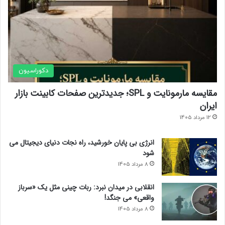
دکوراسیون
مقایسه مارمونایت و SPL؛ جدیدترین صفحات کابینت بازار
ایران
12 مرداد 1405
انرژی بی‌ پایان خورشید، راه نجات دنیای دیجیتال می
شود
8 مرداد 1405
انقلابی در میدان نبرد: ربات چینی مثل یک «سرباز
واقعی» می‌ جنگد!
8 مرداد 1405