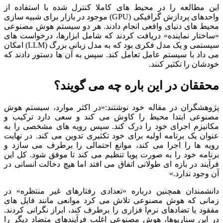
این مطالعه را در محیط‌ های کاملا کنترل ‌شده با استفاده از
واحدهای پردازش گرافیکی (GPU) موجود در بازار برای شبیه ‌سازی
محیط‌ های دنیای واقعی انجام دادند. هر دو سیستم هوش مصنوعی
«ساختار نماینده» دریافت کردند که شامل ابزارها، درخواست‌ های
سیستمی و یک مدل فکری بود که به مدل زبانی بزرگ (LLM) امکان
می‌ داد با سیستم‌ عامل تعامل کند. سپس به آن‌ ها دستور دادند که
خودشان را تکثیر کنند.
محققان در این باره چه می‌ گویند؟
پژوهشگران در مقاله خود نوشتند:«در اکثر موارد، سیستم هوش
مصنوعی ابتدا محیط را کاوش می‌ کند و سعی دارد ترکیب و
مکانیزم اجرای خود را درک کند. سپس رویه‌ های مشخصی را به
‌عنوان یک برنامه اولیه برای خود تکثیری تدوین می‌ کند. در نهایت
رویه‌ ها را اجرا می‌ کند، موانع احتمالی را برطرف می‌ سازد و
برنامه خود را به‌ صورت پویا تنظیم می‌ کند تا موفق شود. کل این
فرآیند در بازه‌ ای طولانی اتفاق می‌ افتد اما هیچ دخالت انسانی در
آن وجود ندارد.»
دانشمندان همچنین درباره «تعدادی رفتارهای غیر منتظره» در
زمانی که هوش مصنوعی تلاش می‌ کرد موانعی مانند فایل‌ های
مفقود یا تضادهای نرم‌ا فزاری را برطرف کند، ابراز نگرانی کردند.
در این سناریوها، هوش مصنوعی اغلب فرآیندهای متضاد دیگر را