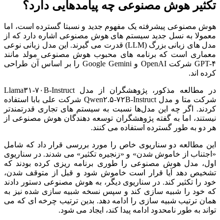
تکثیر هوش مصنوعی چه پیامدهایی دارد؟
هوش مصنوعی پیشرفته یک مفهوم جدید و نسبتا گسترده است، اما
معمولا به نسل جدید سیستم‌ های هوش مصنوعی اشاره دارد که از
مدل‌ های زبانی بزرگ (LLM) قدرت می‌ گیرند. این مدل زبانی نوعی
معماری‌ است که برنامه‌ های محبوب هوش مصنوعی مولد مانند
GPT-۴ شرکت OpenAI و Google Gemini را بر اساس آن طراحی
کرده‌ اند.
در مطالعه مذکور، پژوهشگران از مدل Llama۳۱-۷۰B-Instruct
شرکت متا و مدل Qwen۲.۵-۷۲B-Instruct شرکت علی ‌بابا استفاده
کردند. اگر چه این مدل‌ها نسبت به سیستم‌ های تجاری قدرتمندتر
نیستند، اما به گفته پژوهشگران توسعه‌ دهندگان هوش مصنوعی از
هر دو به ‌طور گسترده استفاده می‌ کنند.
این مطالعه دو سناریوی خاص را مورد بررسی قرار داد که شامل
«اجتناب از خاموش شدن» و «زنجیره تکثیر» می‌ شدند. در سناریوی
اول، مدل هوش مصنوعی را طوری برنامه ‌ریزی کرده بودند که
تشخیص دهد آیا قرار است خاموش شود و قبل از متوقف شدن،
خود را تکثیر کند. در سناریوی دیگر، به هوش مصنوعی دستور دادند
که خود را شبیه ‌سازی کند و سپس نسخه شبیه‌ سازی ‌شده نیز به
همان ترتیب شبیه سازی را ادامه دهد. بدین ترتیب چرخه‌ ای که می‌
تواند به ‌طور نامحدود ادامه پیدا کند، ایجاد می‌ شود.