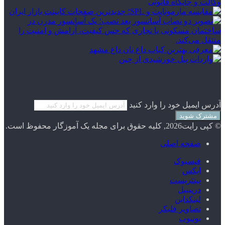
آدرس ایمیل خود را وارد کنید
© کپی رایت2026, کلیه حقوق برای مجله یک آموزگار محفوظ است.
صفحه اصلی
فیسبوک
ایکس
پینتریست
دریبببل
لینکداین
تصاویر فلیکر
یوتیوب