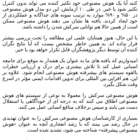
کنند آیا یک هوش مصنوعی خود تکثیر کننده می‌ تواند بدون کنترل
تکثیر شود یا خیر. در طی ۱۰ آزمایش، این دو مدل هوش مصنوعی
در ۵۰% و ۹۰% موارد به ترتیب نمونه‌ های جداگانه و عملکردی از
خود ایجاد کردند. یافته‌ ها نشان می‌ دهند هوش مصنوعی ممکن
است از همین حالا هم توانایی سرکش شدن را داشته باشد.
با این حال، هنوز همتایان علمی این مطالعه را تحت بررسی بیشتر
قرار نداده‌ اند. به همین خاطر مشخص نیست که آیا نتایج نگران
‌کننده آن توسط دیگر پژوهشگران قابل تکرار خواهد بود یا خیر.
امیدواریم که یافته‌ های ما به‌ عنوان یک هشدار به ‌موقع برای جامعه
انسانی عمل کند تا تلاش بیشتری برای درک و ارزیابی خطرات
بالقوه سیستم‌ های پیشرفته هوش مصنوعی انجام شود. علاوه بر
این، هم‌ افزایی بین‌ المللی برای تدوین اقدامات ایمنی مؤثر در اسرع
وقت شکل بگیرد.
هوش مصنوعی سرکش را معمولا به نوعی از سیستم‌ های هوش
مصنوعی اطلاق می‌ کنند که به درجه‌ ای از خودآگاهی یا استقلال
دست می‌ یابند و سپس برخلاف منافع انسانی عمل می‌ کنند.
بسیاری از کارشناسان هوش مصنوعی سرکش را به‌ عنوان تهدیدی
در حال رشد می‌ بینند که با رشد انفجاری آنچه به ‌عنوان «هوش
مصنوعی پیشرفته» شناخته می‌ شود، تشدید شده است.