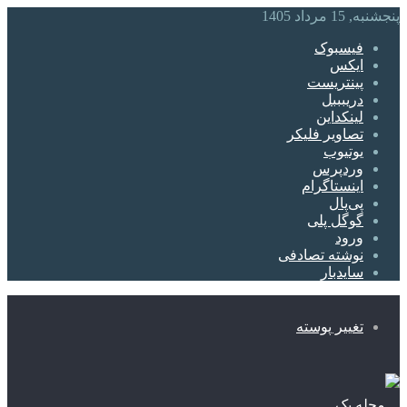
پنجشنبه, 15 مرداد 1405
فیسبوک
ایکس
پینتریست
دریبببل
لینکداین
تصاویر فلیکر
یوتیوب
وردپرس
اینستاگرام
پی‌پال
گوگل پلی
ورود
نوشته تصادفی
سایدبار
تغییر پوسته