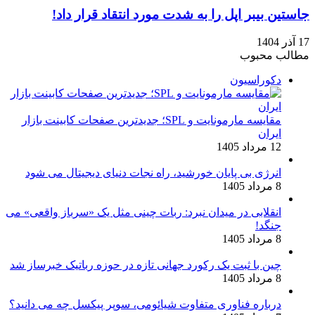
جاستین بیبر اپل را به‌ شدت مورد انتقاد قرار داد!
17 آذر 1404
مطالب محبوب
دکوراسیون
مقایسه مارمونایت و SPL؛ جدیدترین صفحات کابینت بازار
ایران
12 مرداد 1405
انرژی بی‌ پایان خورشید، راه نجات دنیای دیجیتال می شود
8 مرداد 1405
انقلابی در میدان نبرد: ربات چینی مثل یک «سرباز واقعی» می‌
جنگد!
8 مرداد 1405
چین با ثبت یک رکورد جهانی تازه در حوزه رباتیک خبرساز شد
8 مرداد 1405
درباره فناوری متفاوت شیائومی، سوپر پیکسل چه می دانید؟