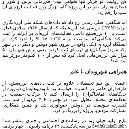
کن ژولیت، تو هرگز تنها نخواهی بود.» هم‌زمانی پرش و شور و
هیجان هزاران نفر در این ورزشگاه، بزرگ‌ترین فعالیت لرزه‌ای آن
شب را رقم زد.
اما شگفتی اصلی زمانی رخ داد که داده‌های شبکه ملی لرزه‌نگاری
ایرلند (INSN) بررسی شد. این شبکه که از سال ۱۹۶۲ میلادی فعال
است، با ۱۰ لرزه‌سنج دائمی فعالیت‌های لرزه‌ای در ایرلند را ثبت
می‌کند. هنگامی‌که سوئیفت ترانه Shake It Off را اجرا کرد، دو
ایستگاه لرزه‌ای (یکی واقع در بیرون شهر دوبلین و دیگری در شهر
وکسفورد) سیگنال‌های لرزه‌ای ثبت کردند؛ یعنی پرش هم‌زمان ۵۰
هزار نفر، لرزش‌هایی ایجاد کرد که بیش از ۱۰۰ کیلومتر دورتر هم
ثبت شد!
همراهی شهروندان با علم
اعضای این تیم تحقیقاتی علاوه بر ثبت داده‌های لرزه‌سنج، از
طرفداران حاضر در کنسرت خواسته بود تا ویدیوهایشان (به‌ویژه از
جایگاه‌های تماشاگران) را ارسال کنند تا حرکات جمعیت در
لحظه‌های مختلف تحلیل شود. درمجموع، ۳۰۶ ویدیو از سه شب
کنسرت سوئیفت در دوبلین جمع‌آوری شد و همین همکاری،
مشارکت مردم با پروژه را پررنگ‌تر کرد.
نتایج اولیه خیلی زود در رسانه‌های اجتماعی و خبری منتشر شد؛
SwiftQuakeDublin در سه پادکست، ۲۴ برنامه رادیویی، چهار برنامه