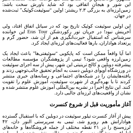
این شور و هیجان اتفاقی بود که شاید باورش سخت باشد:
زمین‌لرزه‌ای به بزرگی ۲.۳ ریشتر: اولین “سوئیفت‌کوئیک” ثبت‌شده
در جهان.
این اولین سوئیفت کوئیک تاریخ بود که در سیاتل اتفاق افتاد، ولی
آخرینش نبود! در جریان تور رکوردشکن Eras Tour این خواننده
سرشناس که استقبال حیرت‌انگیزی هم از آن شد، حضور گرم و
پرتعداد هواداران، بارها فعالیت‌های لرزه‌ای ایجاد کرد.
اما آیا واقعاً ممکن است که پایکوبی “سوئیفتی‌ها” باعث ایجاد یک
زمین‌لرزه واقعی شود؟ تیمی از پژوهشگران مؤسسه مطالعات
پیشرفته دوبلین و کالج ترینیتی این شهر، پیش از سه اجرای سوئیفت
در ورزشگاه آویوای دوبلین دست به انجام تحقیق جالب‌توجهی زدند و
یافته‌هایشان را در شبکه‌های اجتماعی و رسانه‌های خبری منتشر
کردند تا با بهره‌گیری از شهرت سوئیفت، آموزش علوم را تقویت
کنند. این نتایج اخیراً در نشریه بین‌المللی آموزش علوم منتشر شده و
نشان از واقعیت‌های لرزه‌ای جالبی دارد.
آغاز مأموریت قبل از شروع کنسرت
پیش از آغاز کنسرت تیلور سوئیفت در دوبلین که با استقبال گسترده
هوادارانش هم روبرو شد، تیمی به سرپرستی النور دان، ۴۲
لرزه‌سنج را در ۲۱ نقطه مختلف از جمله فروشگاه‌ها و خانه‌های
اطراف ورزشگاه نصب کردند. در مقاله منتشر شده در این باره