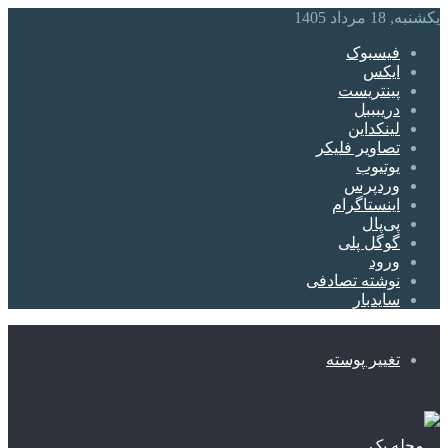
یکشنبه, 18 مرداد 1405
فیسبوک
ایکس
پینتریست
دریبببل
لینکداین
تصاویر فلیکر
یوتیوب
وردپرس
اینستاگرام
پی‌پال
گوگل پلی
ورود
نوشته تصادفی
سایدبار
تغییر پوسته