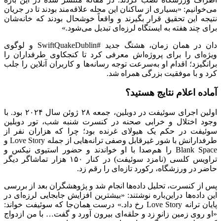
می‌خوانیم: «بسیاری از ساکنان این محله علاقه‌مند بودند تا در جریان
نتیجه این تحقیق قرار بگیرند و واقعاً خوشحال بودند که خانه‌شان
برای چند هفته به ایستگاه لرزه‌ای تبدیل می‌شود.»
دان در همان زمان، هشتگ جدید #SwiftQuakeDublin و لوگوی
ویژه‌ای را برای پروژه‌اش معرفی کرد تا کنجکاوی طرفداران را
برانگیزد؛ اقدام او به‌سرعت توجه رسانه‌ها و کاربران آنلاین را جلب
کرد و با موفقیت بزرگی همراه شد.
آماده اعلام نتایج هستید؟
اولین اجرای سوئیفت در دوبلین، جمعه ۲۸ ژوئن سال ۲۰۲۴ بود. با
وجود اختلال و خرابی صحنه در کنسرت شنبه شب، تور دوبلین
سوئیفت در حکم یک هیولای غرنده بود؛ چرا که هزاران نفر از
طرفدارانش با شور غیرقابل وصفی ترانه‌هایی از جمله Love Story و
Blank Space را هم‌صدا با او خواندند و حضور استیوی نیکس و
تراویس کلسی (نامزد سوئیفت) در کنار ۱۵۰ هزار تماشاگر دیگر
حاضر در ورزشگاه، رکورد تازه‌ای را رقم زد.
پس از کنسرت، تحلیل داده‌ها انجام شد و پژوهشگران بعد از بررسی
این داده‌ها دراین‌باره نوشتند: «بیشترین افزایش جابجایی لرزه‌ای در
پایان ترانه Love Story رخ داد.» درست همان‌جا که سوئیفت خواند:
«او روی زمین زانو زد و حلقه‌ای بیرون آورد و گفت… با من ازدواج