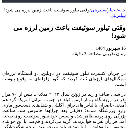
خانه
/
اخبار
/
سلبریتی
/
وقتی تیلور سوئیفت باعث زمین لرزه می شود!
سلبریتی
وقتی تیلور سوئیفت باعث زمین لرزه می
شود!
16 شهریور 1404
زمان تقریبی مطالعه 3 دقیقه
در جریان کنسرت تیلور سوئیفت در دوبلین، دو ایستگاه لرزه‌ای
سیگنال‌های لرزه‌ای ثبت کردند که گویا زلزله‌ای به وقوع پیوسته
است.
در شبی صاف و زیبا در ژوئن سال ۲۰۲۳ میلادی، بیش از ۷۰ هزار
نفر در ورزشگاه روباز لومن فیلد در جنوب سیاتل آمریکا گرد هم
آمدند. حاضران با لباس‌های براق، اکلیلی و شنل‌های دست‌دوز ماری
وارد ورزشگاه شدند؛ دقایقی بعد چراغ‌ها خاموش شد، ساعت
بزرگی روی پرده ظاهر شده و سپس خود تیلور سوئیفت روی صحنه
آمد. هزاران نفر به هوا پریدند، گریه می‌کردند و هم‌صدا با این خواننده
مشهور، ترانه‌هایش را با صدای بلند می‌خواندند. نتیجه شگفت‌انگیز