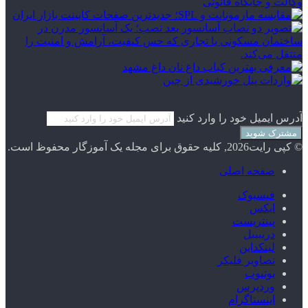
آدرس ایمیل خود را وارد کنید
© کپی رایت2026, کلیه حقوق برای مجله یک آموزگار محفوظ است.
صفحه اصلی
فیسبوک
ایکس
پینتریست
دریبببل
لینکداین
تصاویر فلیکر
یوتیوب
وردپرس
اینستاگرام