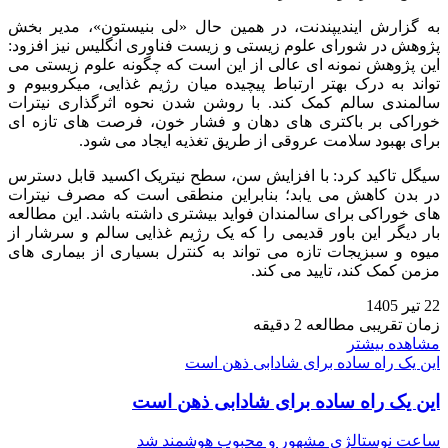
به گزارش ایندیپندنت، در همین حال «لی بنیستون»، مدیر بخش
پژوهش در شورای علوم زیستی و زیست‌ فناوری انگلیس نیز افزود:
این پژوهش نمونه‌ ای عالی از این است که چگونه علوم زیستی می‌
تواند به درک بهتر ارتباط پیچیده میان رژیم غذایی، میکروبیوم و
سالمندی سالم کمک کند. با روشن شدن نحوه اثرگذاری نیترات
خوراکی بر باکتری‌ های دهان و فشار خون، فرصت‌ های تازه‌ ای
برای بهبود سلامت عروقی از طریق تغذیه ایجاد می‌ شود.
سیگل تاکید کرد: با افزایش سن، سطح نیتریک‌ اکسید قابل دسترس
در بدن کاهش می‌ یابد؛ بنابراین منطقی است که مصرف نیترات‌
های خوراکی برای سالمندان فواید بیشتری داشته باشد. این مطالعه
بار دیگر این باور قدیمی را که یک رژیم غذایی سالم و سرشار از
میوه‌ و سبزیجات تازه می‌ تواند به کنترل بسیاری از بیماری‌ های
مزمن کمک کند، تایید می‌ کند.
22 تیر 1405
زمان تقریبی مطالعه 2 دقیقه
مشاهده بیشتر
این یک راه ساده برای شادابی ذهن است
این یک راه ساده برای شادابی ذهن است
ساعت نوستالژی مشهور و محبوب هوشمند شد