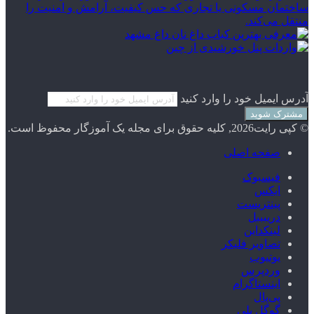
آدرس ایمیل خود را وارد کنید
© کپی رایت2026, کلیه حقوق برای مجله یک آموزگار محفوظ است.
صفحه اصلی
فیسبوک
ایکس
پینتریست
دریبببل
لینکداین
تصاویر فلیکر
یوتیوب
وردپرس
اینستاگرام
پی‌پال
گوگل پلی