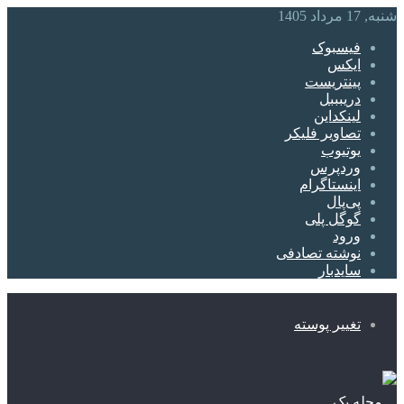
شنبه, 17 مرداد 1405
فیسبوک
ایکس
پینتریست
دریبببل
لینکداین
تصاویر فلیکر
یوتیوب
وردپرس
اینستاگرام
پی‌پال
گوگل پلی
ورود
نوشته تصادفی
سایدبار
تغییر پوسته