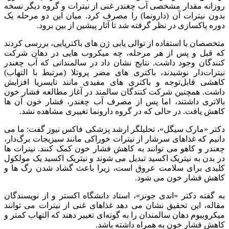
روزانه مقدار مشخصی آب چغندر غنی از نیترات و گروه دیگر نسخه‌
بدون نیترات آن (دارونما) را مصرف کرد. میان این دو مرحله یک
دوره پاکسازی در نظر گرفته شد تا آثار پیشین از بین برود.
متخصصان با استفاده از توالی‌ یابی ژن‌ های باکتریایی، بررسی کردند
که قبل و پس از هر مرحله، چه میکروب‌ هایی در دهان شرکت‌
کنندگان وجود داشت. نتایج نشان داد در سالمندانی که آب چغندر
نیترات‌دار نوشیدند، باکتری‌ های مضر پروتلا (مرتبط با التهاب)
کاهشی قابل‌توجه و باکتری‌ های مفیدی مانند نایسریا افزایش
داشت. همچنین شرکت‌ کنندگان سالمند در آغاز مطالعه فشار خون
بالاتری داشتند، اما پس از مصرف آب چغندر، فشار خون آن‌ ها
کاهش یافت. در حالی که در گروه دارونما تغییری مشاهده نشد.
دکتر «مارک سیگل»، تحلیلگر ارشد پزشکی فاکس‌ نیوز گفت: ما می‌
دانیم که غذاهای سرشار از نیترات خوراکی مانند سبزیجات برگ‌دار،
چغندر و کاهو می‌ توانند به کاهش فشار خون کمک کنند. نیترات‌ ها
در بدن به نیتریک‌ اکسید تبدیل می‌ شوند و نیتریک‌ اکسید یک مولکول
کلیدی برای سلامت عروق است، زیرا باعث گشاد شدن رگ‌ ها و
کاهش فشار خون می‌ شود.
به گفته دکتر «اندی جونز»، استاد دانشگاه اکستر و از نویسندگان
مقاله، این تحقیق نشان می‌ دهد غذاهای غنی از نیترات می‌ توانند
میکروبیوم دهان سالمندان را به گونه‌ای تغییر دهند که التهاب کمتر و
کاهش فشار خون به همراه داشته باشد.