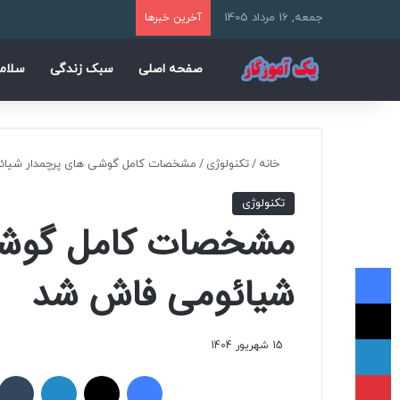
جمعه, 16 مرداد 1405
آخرین خبرها
صفحه اصلی
سبک زندگی
سلام
خانه
/
تکنولوژی
/
مشخصات کامل گوشی‌ های پرچمدار شیا
تکنولوژی
مشخصات کامل گوشی‌
فیسبوک
شیائومی فاش شد
ایکس
لینکداین
15 شهریور 1404
پینتریست
فیسبوک
ایکس
لینکداین