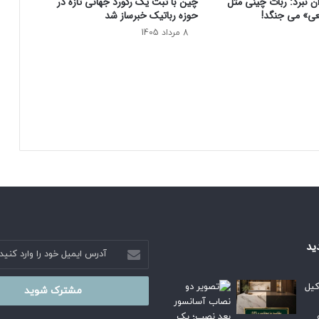
ان نبرد: ربات چینی مثل
چین با ثبت یک رکورد جهانی تازه در
ی
عی» می‌ جنگد!
حوزه رباتیک خبرساز شد
ن
گ
8 مرداد 1405
م
ی
آ
ی
د
!
ید
آدرس
ایمیل
خود
را
وارد