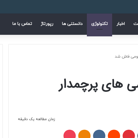
فیسب
ا
ت
اخبار
تکنولوژی
دانستنی ها
رپورتاژ
تماس با ما
ئومی فاش شد
 های پرچمدار
زمان مطالعه یک دقیقه
تامبلر
پینتریست
Reddit
VKontakte
Odnoklassniki
پاکت