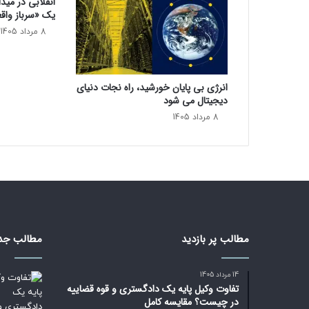
انقلابی در مید
:
یک «سرباز واق
ر
ا
8 مرداد 1405
ه
ح
ل
انرژی بی‌ پایان خورشید، راه نجات دنیای
ق
دیجیتال می شود
ط
8 مرداد 1405
ع
ی
ب
ر
ا
ی
ت
ا
ب
مطالب پر بازدید
مطالب جد
س
ت
14 مرداد 1405
ا
تفاوت وکیل پایه یک دادگستری و قوه قضاییه
ن
در چیست؟ مقایسه کامل
ی