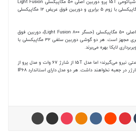
بزرگ‌ترین تفاوت دو گوشی در بخش دوربین است. شیائومی 15T پرو دوربین اصلی ۵۰ مگاپیکسلی Light Fusion
900 با لرزشگیر اپتیکال (OIS)، دوربین تله‌فوتو ۵۰ مگاپیکسلی با زوم ۵ برابری و دوربین فوق عریض ۱۲ مگاپیکسلی
در سوی دیگر، مدل معمولی 15T احتمالاً به دوربین اصلی ۵۰ مگاپیکسلی (حسگر Light Fusion 800)، دوربین فوق
عریض ۱۲ مگاپیکسلی و دوربین تله‌فوتو با زوم دو برابری مجهز است. هر دو گوشی دوربین سلفی ۳۲ مگاپیکسلی با
گفته می‌شود هر دو مدل از باتری ۵۵۰۰ میلی‌آمپرساعتی نیرو می‌گیرند؛ اما مدل 15T از شارژ ۶۷ وات و مدل پرو از
شارژ ۹۰ وات پشتیبانی می‌کند. هیچ‌کدام از آن‌ها شارژر در جعبه نخواهند داشت. هر دو مدل دارای استاندارد IP68
تامبلر
پینتریست
Reddit
VKontakte
Odnoklassniki
پاکت
اشتراک با ایمیل
چاپ