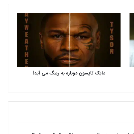
م
ا
ی
ک
ت
ا
ی
س
و
مایک تایسون دوباره به رینگ می آید!
ن
د
و
ب
ا
ر
ه
ب
ه
ر