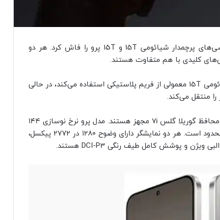
وب‌سایت وین‌فیوچر، رندرها و مشخصات کامل گوشی‌های پرچمدار شیائومی 15T و 15T پرو را فاش کرد. هر دو
‌های کلیدی با هم متفاوت هستند.
تفاوت طراحی این دو گوشی فراتر از ظاهر است. شیائومی 15T معمولی از فریم پلاستیکی استفاده می‌کند، در حالی
را منتقل می‌کند.
هر دو گوشی احتمالاً به نمایشگر ۶٫۸۳ اینچی اولد با محافظ گوریلا گلس 7i مجهز هستند. مدل پرو نرخ نوسازی ۱۴۴
هرتزی دارد و نرخ نوسازی 15T معمولی به ۱۲۰ هرتز محدود است. هر دو نمایشگر دارای وضوح ۱۲۸۰ در ۲۷۷۲ پیکسل،