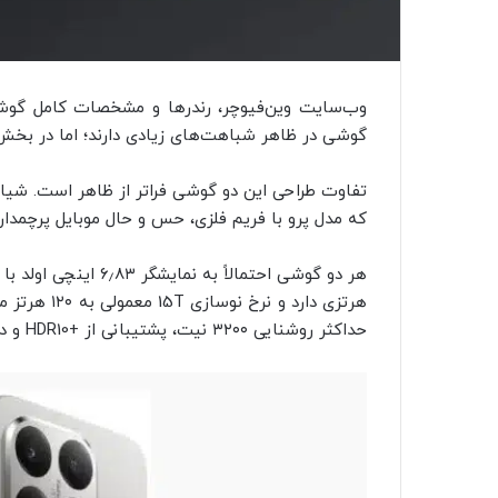
گوشی در ظاهر شباهت‌های زیادی دارند؛ اما در بخش
که مدل پرو با فریم فلزی، حس و حال موبایل پرچمدار 
حداکثر روشنایی ۳۲۰۰ نیت، پشتیبانی از +HDR10 و دالبی ویژن و پوشش کامل طیف رنگی DCI-P3 هستند.