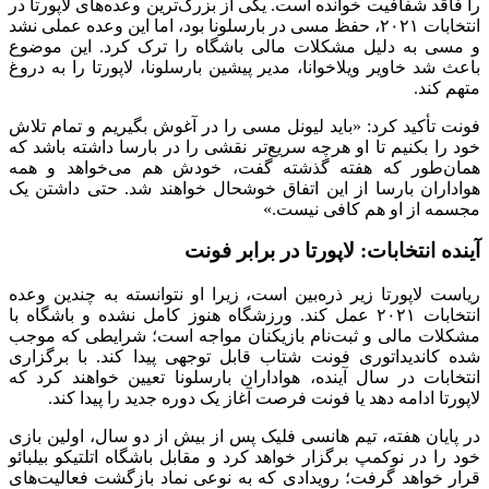
را فاقد شفافیت خوانده است. یکی از بزرگ‌ترین وعده‌های لاپورتا در
انتخابات ۲۰۲۱، حفظ مسی در بارسلونا بود، اما این وعده عملی نشد
و مسی به دلیل مشکلات مالی باشگاه را ترک کرد. این موضوع
باعث شد خاویر ویلاخوانا، مدیر پیشین بارسلونا، لاپورتا را به دروغ
متهم کند.
فونت تأکید کرد: «باید لیونل مسی را در آغوش بگیریم و تمام تلاش
خود را بکنیم تا او هرچه سریع‌تر نقشی را در بارسا داشته باشد که
همان‌طور که هفته گذشته گفت، خودش هم می‌خواهد و همه
هواداران بارسا از این اتفاق خوشحال خواهند شد. حتی داشتن یک
مجسمه از او هم کافی نیست.»
آینده انتخابات: لاپورتا در برابر فونت
ریاست لاپورتا زیر ذره‌بین است، زیرا او نتوانسته به چندین وعده
انتخابات ۲۰۲۱ عمل کند. ورزشگاه هنوز کامل نشده و باشگاه با
مشکلات مالی و ثبت‌نام بازیکنان مواجه است؛ شرایطی که موجب
شده کاندیداتوری فونت شتاب قابل توجهی پیدا کند. با برگزاری
انتخابات در سال آینده، هواداران بارسلونا تعیین خواهند کرد که
لاپورتا ادامه دهد یا فونت فرصت آغاز یک دوره جدید را پیدا کند.
در پایان هفته، تیم هانسی فلیک پس از بیش از دو سال، اولین بازی
خود را در نوکمپ برگزار خواهد کرد و مقابل باشگاه اتلتیکو بیلبائو
قرار خواهد گرفت؛ رویدادی که به نوعی نماد بازگشت فعالیت‌های