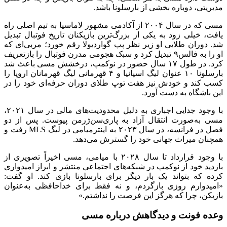
مدیریتی، دوباره بخشی از بارسلونا باشد.
مسی که در سال ۲۰۰۴ از آکادمی مشهور لاماسیا به تیم اصلی راه
یافت، خیلی زود به یکی از بزرگ‌ترین بازیکنان تاریخ فوتبال تبدیل
شد. دوران طلایی او زیر نظر پپ گواردیولا رقم خورد؛ مربی‌ای که
او را به فالس۹ تبدیل کرد و سبک هجومی مدرن فوتبال را بازتعریف
کرد. در طول ۱۷ سال حضور در نوکمپ، درخشش مسی باعث شد
بارسلونا ۱۰ عنوان لیگ اسپانیا و ۴ قهرمانی لیگ قهرمانان اروپا را
کسب کند و خودش نیز هفت توپ طلای دوران حرفه‌ای خود را در
این باشگاه به دست آورد.
با وجود جدایی اجباری به دلیل محدودیت‌های مالی در سال ۲۰۲۱،
مسی به‌صورت انتقال آزاد به پاری‌سن‌ژرمن پیوست. پس از دو
فصل در فرانسه، در سال ۲۰۲۳ به اینترمیامی در لیگ MLS رفت و
همچنان میراث جهانی خود را گسترش می‌دهد.
با وجود قرارداد تا سال ۲۰۲۸ با میامی، مسی اخیراً تصویری از
بازدید خود از نوکمپ در شبکه‌های اجتماعی منتشر و ابراز امیدواری
کرده که بتواند یک بار دیگر برای بارسلونا بازی کند. او گفت:
«امیدوارم روزی بازگردم، و نه فقط برای خداحافظی به‌عنوان
بازیکن، چرا که هرگز این فرصت را نداشتم.»
وعده فونت و دیدگاهش درباره مسی