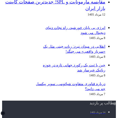
مقایسه مارمونایت و SPL؛ جدیدترین صفحات کابینت
بازار ایران
12 مرداد 1405
انرژی بی‌ پایان خورشید، راه نجات دنیای
دیجیتال می شود
8 مرداد 1405
انقلابی در میدان نبرد: ربات چینی مثل یک
«سرباز واقعی» می‌ جنگد!
8 مرداد 1405
چین با ثبت یک رکورد جهانی تازه در حوزه
رباتیک خبرساز شد
8 مرداد 1405
درباره فناوری متفاوت شیائومی، سوپر پیکسل
چه می دانید؟
7 مرداد 1405
مطالب پر بازدید
14 مرداد 1405