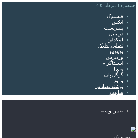
جمعه, 16 مرداد 1405
فیسبوک
ایکس
پینتریست
دریبببل
لینکداین
تصاویر فلیکر
یوتیوب
وردپرس
اینستاگرام
پی‌پال
گوگل پلی
ورود
نوشته تصادفی
سایدبار
تغییر پوسته