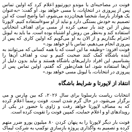
فونت در مصاحبه‌ای با موندو دپورتیوو اعلام کرد که اولین تماس
پس از پیروزی در انتخابات، با مسی خواهد بود. او گفت: «به‌عنوان
یک هوادار بارسا، شخصاً هیجان‌زده می‌شوم، اما واضح است که این
تصمیم به خودش بستگی دارد و نباید از او سوءاستفاده کنیم. لاپورتا
پیش از این چند بار سعی کرده از مسی برای اهداف انتخاباتی
استفاده کند و به‌نظر من روش او اشتباه بوده است. ما باید به لیونل
احترام بگذاریم و از الان به او می‌گویم که اولین کاری که پس از
پیروزی انجام می‌دهیم، تماس با او خواهد بود.»
فونت افزود: «وظیفه ما این است که با همه کسانی که می‌توانند به
آینده باشگاه کمک کنند صحبت کنیم و نیت و اهداف آن‌ها را
بشناسیم. این افراد دارایی‌های باشگاه هستند و نباید بدون دلیل از
آن‌ها استفاده شود. اما همان‌طور که گفتم، اولین تماس پس از
پیروزی در انتخابات، با لیونل مسی خواهد بود.»
انتقاد از لاپورتا و شرایط باشگاه
انتخابات ریاست بارسلونا برای سال ۲۰۲۶، که بین مارس و می
برگزار می‌شود، در حال گرم شدن است. فونت رسماً اعلام کرده
که به مصاف لاپورتا خواهد رفت و ژاوی با حضور در یکی از
رویدادهای او و اعلام حمایت، کمپین فونت را تقویت کرده است.
فونت بار دیگر لاپورتا را به پنهان کردن ۸۰ میلیون یورو ضرر متهم
کرده و تصمیم به واگذاری پروژه بازسازی نوکمپ به شرکت لیماک