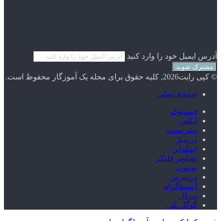
آدرس ایمیل خود را وارد کنید
© کپی رایت2026, کلیه حقوق برای مجله یک آموزگار محفوظ است.
صفحه اصلی
فیسبوک
ایکس
پینتریست
دریبببل
لینکداین
تصاویر فلیکر
یوتیوب
وردپرس
اینستاگرام
پی‌پال
گوگل پلی