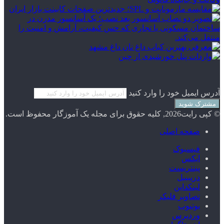
آدرس ایمیل خود را وارد کنید
© کپی رایت2026, کلیه حقوق برای مجله یک آموزگار محفوظ است.
صفحه اصلی
فیسبوک
ایکس
پینتریست
دریبببل
لینکداین
تصاویر فلیکر
یوتیوب
وردپرس