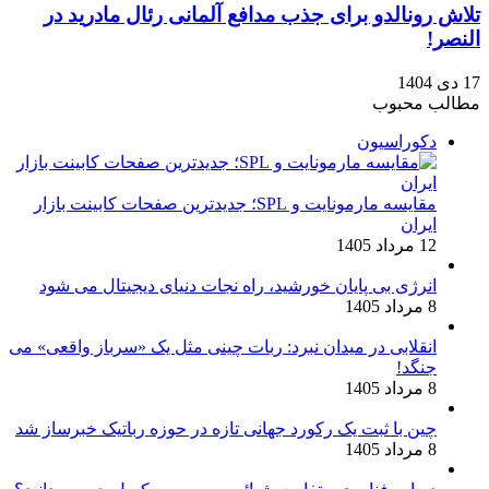
تلاش رونالدو برای جذب مدافع آلمانی رئال مادرید در
النصر!
17 دی 1404
مطالب محبوب
دکوراسیون
مقایسه مارمونایت و SPL؛ جدیدترین صفحات کابینت بازار
ایران
12 مرداد 1405
انرژی بی‌ پایان خورشید، راه نجات دنیای دیجیتال می شود
8 مرداد 1405
انقلابی در میدان نبرد: ربات چینی مثل یک «سرباز واقعی» می‌
جنگد!
8 مرداد 1405
چین با ثبت یک رکورد جهانی تازه در حوزه رباتیک خبرساز شد
8 مرداد 1405