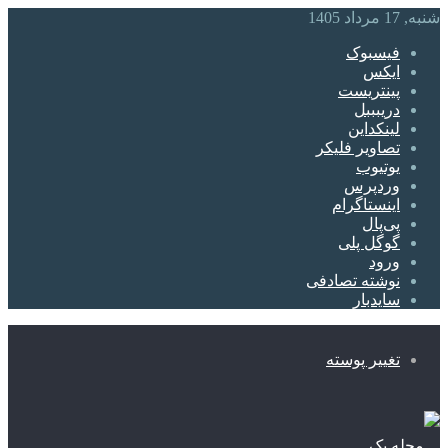
شنبه, 17 مرداد 1405
فیسبوک
ایکس
پینتریست
دریبببل
لینکداین
تصاویر فلیکر
یوتیوب
وردپرس
اینستاگرام
پی‌پال
گوگل پلی
ورود
نوشته تصادفی
سایدبار
تغییر پوسته