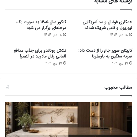
نوشته های مشابه
ش
ا
م
ا
ی
ز
گ
ی
همکاری فوتبال و مد آمریکایی:
کنکور سال ۱۴۰۵ به صورت یک‌
و
ک
لیورپول و تامی شریک شدند
مرحله‌ای برگزار می‌ شود
ی
س
18 دی 1404
18 دی 1404
د
ر
!
ط
کاپیتان سوپر جام را از دست داد:
تلاش رونالدو برای جذب مدافع
ا
ضربه سنگین به بارسلونا
آلمانی رئال مادرید در النصر!
ن
17 دی 1404
17 دی 1404
خ
ط
ر
ن
مطالب محبوب
ا
ک
د
و
ر
م
ی‌
ک