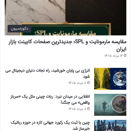
ن
د
دکوراسیون
مقایسه مارمونایت و SPL؛ جدیدترین صفحات کابینت بازار
ایران
12 مرداد 1405
انرژی بی‌ پایان خورشید، راه نجات دنیای دیجیتال می
شود
8 مرداد 1405
انقلابی در میدان نبرد: ربات چینی مثل یک «سرباز
واقعی» می‌ جنگد!
8 مرداد 1405
چین با ثبت یک رکورد جهانی تازه در حوزه رباتیک
خبرساز شد