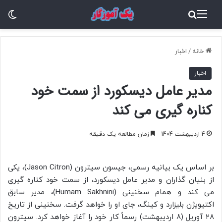
منو
جستجو برای
تغ
خانه
/
اخبار
اخبار
مدیر عامل دیسکورد از سمت خود
کناره‌ گیری می‌ کند
4 اردیبهشت 1404
زمان مطالعه یک دقیقه
بر اساس یک بیانیه رسمی، جیسون سیترون (Jason Citron)، یکی
از بنیان‌ گذاران و مدیر عامل دیسکورد، از سمت خود کناره‌ گیری
می‌ کند و همام سخنینی (Humam Sakhnini)، مدیر سابق
اکتیویژن بلیزارد و کینگ، جای او را خواهد گرفت. سخنینی از تاریخ
۲۸ آوریل (۸ اردیبهشت) رسماً کار خود را آغاز خواهد کرد. سیترون