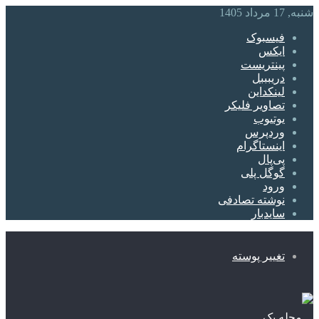
شنبه, 17 مرداد 1405
فیسبوک
ایکس
پینتریست
دریبببل
لینکداین
تصاویر فلیکر
یوتیوب
وردپرس
اینستاگرام
پی‌پال
گوگل پلی
ورود
نوشته تصادفی
سایدبار
تغییر پوسته