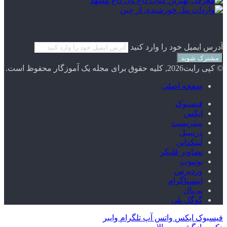
آدرس ایمیل خود را وارد کنید
© کپی رایت2026, کلیه حقوق برای مجله یک آموزگار محفوظ است.
صفحه اصلی
فیسبوک
ایکس
پینتریست
دریبببل
لینکداین
تصاویر فلیکر
یوتیوب
وردپرس
اینستاگرام
پی‌پال
گوگل پلی
فیسبوک
ایکس
واتس آپ
تلگرام
وایبر