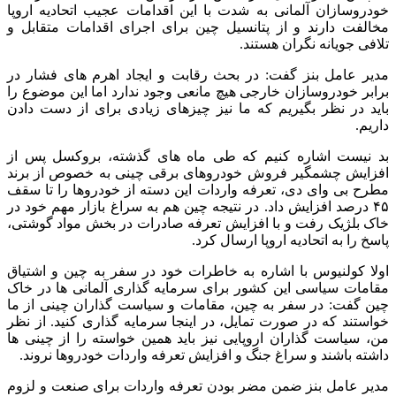
خودروسازان آلمانی به شدت با این اقدامات عجیب اتحادیه اروپا
مخالفت دارند و از پتانسیل چین برای اجرای اقدامات متقابل و
تلافی جویانه نگران هستند.
مدیر عامل بنز گفت: در بحث رقابت و ایجاد اهرم‌ های فشار در
برابر خودروسازان خارجی هیچ مانعی وجود ندارد اما این موضوع را
باید در نظر بگیریم که ما نیز چیزهای زیادی برای از دست دادن
داریم.
بد نیست اشاره کنیم که طی ماه‌ های گذشته، بروکسل پس از
افزایش چشمگیر فروش خودروهای برقی چینی به خصوص از برند
مطرح بی وای دی، تعرفه واردات این دسته از خودروها را تا سقف
۴۵ درصد افزایش داد. در نتیجه چین هم به سراغ بازار مهم خود در
خاک بلژیک رفت و با افزایش تعرفه صادرات در بخش مواد گوشتی،
پاسخ را به اتحادیه اروپا ارسال کرد.
اولا کولنیوس با اشاره به خاطرات خود در سفر به چین و اشتیاق
مقامات سیاسی این کشور برای سرمایه گذاری آلمانی‌ ها در خاک
چین گفت: در سفر به چین، مقامات و سیاست گذاران چینی از ما
خواستند که در صورت تمایل، در اینجا سرمایه گذاری کنید. از نظر
من، سیاست‌ گذاران اروپایی نیز باید همین خواسته را از چینی‌ ها
داشته باشند و سراغ جنگ و افزایش تعرفه واردات خودروها نروند.
مدیر عامل بنز ضمن مضر بودن تعرفه واردات برای صنعت و لزوم