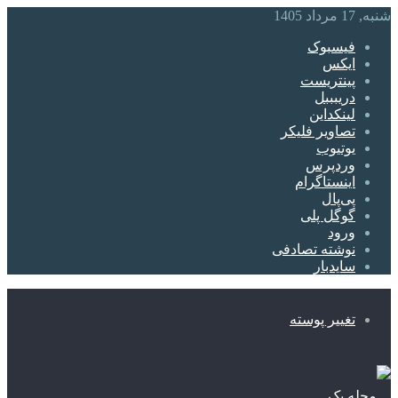
شنبه, 17 مرداد 1405
فیسبوک
ایکس
پینتریست
دریبببل
لینکداین
تصاویر فلیکر
یوتیوب
وردپرس
اینستاگرام
پی‌پال
گوگل پلی
ورود
نوشته تصادفی
سایدبار
تغییر پوسته