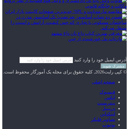
آدرس ایمیل خود را وارد کنید
© کپی رایت2026, کلیه حقوق برای مجله یک آموزگار محفوظ است.
صفحه اصلی
فیسبوک
ایکس
پینتریست
دریبببل
لینکداین
تصاویر فلیکر
یوتیوب