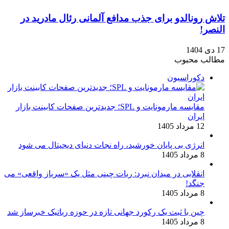
تلاش رونالدو برای جذب مدافع آلمانی رئال مادرید در
النصر!
17 دی 1404
مطالب محبوب
دکوراسیون
مقایسه مارمونایت و SPL؛ جدیدترین صفحات کابینت بازار
ایران
12 مرداد 1405
انرژی بی‌ پایان خورشید، راه نجات دنیای دیجیتال می شود
8 مرداد 1405
انقلابی در میدان نبرد: ربات چینی مثل یک «سرباز واقعی» می‌
جنگد!
8 مرداد 1405
چین با ثبت یک رکورد جهانی تازه در حوزه رباتیک خبرساز شد
8 مرداد 1405