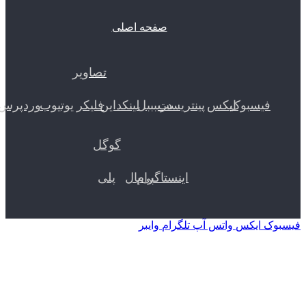
صفحه اصلی
تصاویر
یسبوک
ایکس
پینتریست
دریبببل
لینکداین
فلیکر
یوتیوب
وردپرس
گوگل
اینستاگرام
پی‌پال
پلی
ایکس
واتس آپ
تلگرام
وایبر