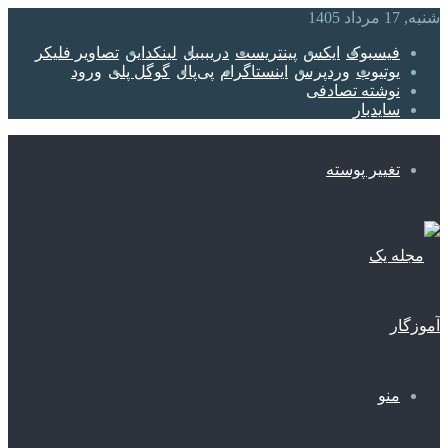
یسبوک
ایکس
پینتریست
دریبببل
لینکداین
تصاویر فلیکر
وتیوب
وردپرس
اینستاگرام
پی‌پال
گوگل پلی
ورود
وشته تصادفی
ایدبار
غییر پوسته
نو