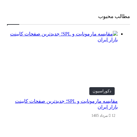
ب محبوب
دکوراسیون
مقایسه مارمونایت و SPL؛ جدیدترین صفحات کابینت
بازار ایران
12 مرداد 1405