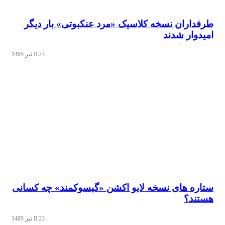
اران نسخه کلاسیک «مرد عنکبوتی» بار دیگر
وار شدند
23 تیر 1405
ه‌ های نسخه لایو اکشن «گیسوکمند» چه کسانی
د؟
23 تیر 1405