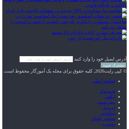
آدرس ایمیل خود را وارد کنید
© کپی رایت2026, کلیه حقوق برای مجله یک آموزگار محفوظ است.
صفحه اصلی
فیسبوک
ایکس
پینتریست
دریبببل
لینکداین
تصاویر فلیکر
یوتیوب