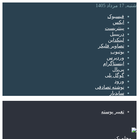
شنبه, 17 مرداد 1405
فیسبوک
ایکس
پینتریست
دریبببل
لینکداین
تصاویر فلیکر
یوتیوب
وردپرس
اینستاگرام
پی‌پال
گوگل پلی
ورود
نوشته تصادفی
سایدبار
تغییر پوسته