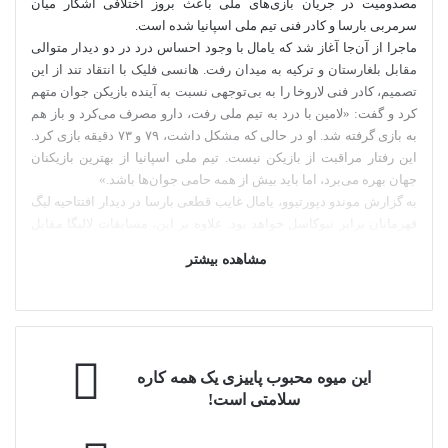
مصدومیت در جریان بازی‌های ملی باعث بروز اختلافی آشکار میان
سرمربی بارسا و کادر فنی تیم ملی اسپانیا شده است.
ماجرا از آن‌جا آغاز شد که یامال با وجود احساس درد در دو دیدار متوالی
مقابل بلغارستان و ترکیه به میدان رفت. هانسی فلیک با انتقاد تند از این
تصمیم، کادر فنی لاروخا را به بی‌توجهی نسبت به آینده بازیکن جوان متهم
کرد و گفت: «لامین با درد به تیم ملی رفت، دارو مصرف می‌کرد و باز هم
به بازی گرفته شد. او در حالی که مشکل داشت، ۷۹ و ۷۳ دقیقه بازی کرد.
این رفتار مراقبت از بازیکن نیست. تیم ملی اسپانیا از بهترین بازیکنان
جهان بهره می‌برد، اما باید بیش از همه حامی جوان‌ها باشد.»
به گزارش موندو دپورتیوو، یامال غایب قطعی بارسا در دیدار افتتاحیه لیگ
قهرمانان برابر نیوکاسل خواهد بود. علاوه بر این، مسابقات لالیگا مقابل
ختافه و اوویدو را نیز از دست می‌دهد. در خوش‌بینانه‌ترین حالت، شاید
مشاهده بیشتر
وینگر جوان بتواند دقایقی مقابل رئال سوسیداد به میدان برود، اما هدف
اصلی کادر پزشکی باشگاه، آماده‌سازی کامل او برای جدال حساس با
پاری‌سن‌ژرمن در اول اکتبر است؛ دیداری که حضور یامال در آن حیاتی به
نظر می‌رسد.
منابع پزشکی نوکمپ تأیید کرده‌اند که مصدومیت این بازیکن مربوط به
ا
این میوه‌ محبوب پاییزی یک همه کاره
استخوان عانه است؛ آسیبی که نخستین بار در برابر لوانته بروز کرد و در
ی
سلامتی است!
دیدار مقابل رایووایکانو تشدید شد. این نوع آسیب‌دیدگی نیازمند درمانی
ن
مرحله‌به‌مرحله و مدیریتی محتاطانه است، زیرا فشار بیش از حد، باعث
م
عود مصدومیت می‌شود.
ا