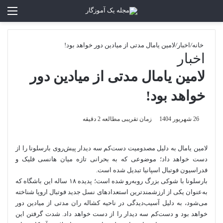
تغییر پوسته
منو
جستجو برا
خانه
/
اخبار
/
لامین یامال مدتی از میادین دور خواهد بود!
اخبار
لامین یامال مدتی از میادین دور
خواهد بود!
26 شهریور 1404
زمان تقریبی مطالعه 2 دقیقه
لامین یامال به دلیل مصدومیت دست‌کم سه دیدار پیش‌روی بارسلونا را از
دست خواهد داد؛ موضوعی که به بحرانی تازه میان هانسی فلیک و
فدراسیون فوتبال اسپانیا تبدیل شده است.
بارسلونا با شوکی بزرگ روبه‌رو شده است؛ پدیده ۱۸ ساله این باشگاه که
به‌عنوان یکی از ارزشمندترین استعدادهای نسل جدید فوتبال اروپا شناخته
می‌شود، به دلیل آسیب‌دیدگی در ناحیه کشاله ران مدتی از میادین دور
خواهد بود و دست‌کم سه دیدار را از دست خواهد داد. شدت گرفتن این