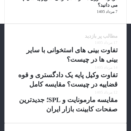
ر
می دانید؟
و
7 مرداد 1405
ت
م
ن
د
مطالب پر بازدید
ت
17 مرداد 1405
ر
تفاوت بینی های استخوانی با سایر
ی
ن
بینی ها در چیست؟
ا
14 مرداد 1405
ف
تفاوت وکیل پایه یک دادگستری و قوه
ر
ا
قضاییه در چیست؟ مقایسه کامل
د
12 مرداد 1405
ج
مقایسه مارمونایت و SPL؛ جدیدترین
ه
ا
صفحات کابینت بازار ایران
ن
ر
س
ی