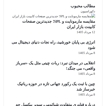
ذ
ه
مطالب محبوب
ا
س
دکوراسیون
ر
ل
ا
ا
مقایسه مارمونایت و SPL؛ جدیدترین صفحات
و
م
کابینت بازار ایران
ر
ت
12 مرداد 1405
ا
ی
ک
ا
انرژی بی‌ پایان خورشید، راه نجات دنیای دیجیتال می
ل
س
شود
،
ت
ب
8 مرداد 1405
!
ه
انقلابی در میدان نبرد: ربات چینی مثل یک «سرباز
ص
د
واقعی» می‌ جنگد!
ر
8 مرداد 1405
ف
ه
چین با ثبت یک رکورد جهانی تازه در حوزه رباتیک
ر
خبرساز شد
س
8 مرداد 1405
ت
ث
درباره فناوری متفاوت شیائومی، سوپر پیکسل چه