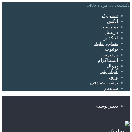
یکشنبه, 18 مرداد 1405
فیسبوک
ایکس
پینتریست
دریبببل
لینکداین
تصاویر فلیکر
یوتیوب
وردپرس
اینستاگرام
پی‌پال
گوگل پلی
ورود
نوشته تصادفی
سایدبار
تغییر پوسته