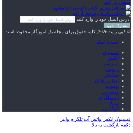
آدرس ایمیل خود را وارد کنید
© کپی رایت2026, کلیه حقوق برای مجله یک آموزگار محفوظ است.
صفحه اصلی
فیسبوک
ایکس
پینتریست
دریبببل
لینکداین
تصاویر فلیکر
یوتیوب
وردپرس
اینستاگرام
پی‌پال
گوگل پلی
فیسبوک
ایکس
واتس آپ
تلگرام
وایبر
دکمه بازگشت به بالا