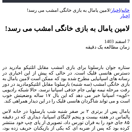
خانه
/
اخبار
/
لامین یامال به بازی خانگی امشب می رسد!
اخبار
لامین یامال به بازی خانگی امشب می رسد!
7 اسفند 1403
زمان مطالعه یک دقیقه
ستاره جوان بارسلونا برای بازی امشب مقابل اتلتیکو مادرید در
دسترس هانسی فلیک است. در حالی که پیش از این اخباری در
رسانه‌ های اسپانیایی مطرح شده بود که ممکن است لامین یامال به
بازی خانگی امشب (سه‌ شنبه) بارسلونا مقابل اتلتیکومادرید در دور
رفت مرحله نیمه‌ نهایی جام حذفی اسپانیا نرسد، حالا شبکه رادیویی
«کوپه» اسپانیا خبر می‌ دهد که این بال ۱۷ ساله وضعیتش خوب
است و می‌ تواند شاگردان هانسی فلیک را در این دیدار همراهی کند.
یامال پس از برتری ۲ بر صفر شنبه شب بارسلونا در خانه لاس‌
پالماس در هفته بیست‌ و پنجم لالیگای اسپانیا، دیداری که در دقیقه
۸۵ جای خود را به فران تورس داد، تصویری از پای چپ خود منتشر
کرده بود که پس از ضربه‌ ای که یکی از بازیکنان حریف زده بود،