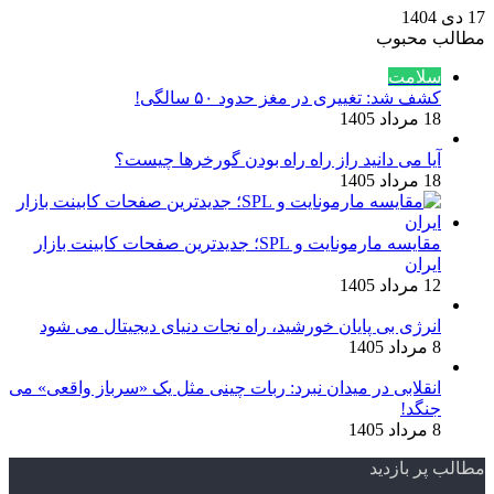
17 دی 1404
مطالب محبوب
سلامت
کشف شد: تغییری در مغز حدود ۵۰ سالگی!
18 مرداد 1405
آیا می دانید راز راه‌ راه بودن گورخرها چیست؟
18 مرداد 1405
مقایسه مارمونایت و SPL؛ جدیدترین صفحات کابینت بازار
ایران
12 مرداد 1405
انرژی بی‌ پایان خورشید، راه نجات دنیای دیجیتال می شود
8 مرداد 1405
انقلابی در میدان نبرد: ربات چینی مثل یک «سرباز واقعی» می‌
جنگد!
8 مرداد 1405
مطالب پر بازدید