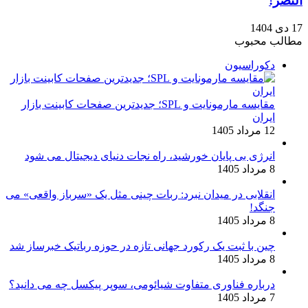
النصر!
17 دی 1404
مطالب محبوب
دکوراسیون
مقایسه مارمونایت و SPL؛ جدیدترین صفحات کابینت بازار
ایران
12 مرداد 1405
انرژی بی‌ پایان خورشید، راه نجات دنیای دیجیتال می شود
8 مرداد 1405
انقلابی در میدان نبرد: ربات چینی مثل یک «سرباز واقعی» می‌
جنگد!
8 مرداد 1405
چین با ثبت یک رکورد جهانی تازه در حوزه رباتیک خبرساز شد
8 مرداد 1405
درباره فناوری متفاوت شیائومی، سوپر پیکسل چه می دانید؟
7 مرداد 1405