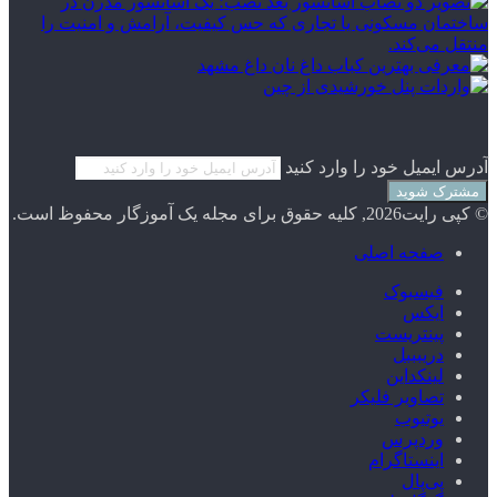
آدرس ایمیل خود را وارد کنید
© کپی رایت2026, کلیه حقوق برای مجله یک آموزگار محفوظ است.
صفحه اصلی
فیسبوک
ایکس
پینتریست
دریبببل
لینکداین
تصاویر فلیکر
یوتیوب
وردپرس
اینستاگرام
پی‌پال