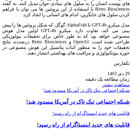
های پوست انسان را به سلول‌ های بنیادی جوان تبدیل کنند. به گفته
Retro Biosciences با استفاده از این پروتئین‌ ها می‌ توان با فراهم
کردن سلول‌ های جایگزین، اندام‌ های انسانی را ایجاد کرد.
مدل میکرو GPT-4b با AlphaFold گوگل که شکل پروتئین‌ ها را پیش
بینی می‌ کند، تفاوت دارد. میکرو GPT-4b اولین مدل هوش
مصنوعی خواهد بود که به طور خاص برای تحقیقات بیولوژیکی
طراحی شده است. OpenAI و Retro Biosciences درصددند نتایج
تحقیقات خود را به منظور اثبات پتانسیل این هوش مصنوعی در
حوزه بیوتکنولوژی و مراقبت‌ های بهداشتی انتشار دهند.
تکفارس
29 دی 1403
زمان مطالعه یک دقیقه
مشاهده بیشتر
شبکه اجتماعی تیک تاک در آمریکا مسدود شد!
شبکه اجتماعی تیک تاک در آمریکا مسدود شد!
قابلیت های جدید اینستاگرام از راه رسید!
قابلیت های جدید اینستاگرام از راه رسید!