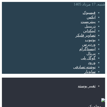
شنبه, 17 مرداد 1405
فیسبوک
ایکس
پینتریست
دریبببل
لینکداین
تصاویر فلیکر
یوتیوب
وردپرس
اینستاگرام
پی‌پال
گوگل پلی
ورود
نوشته تصادفی
سایدبار
تغییر پوسته