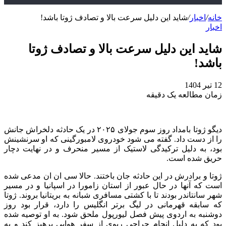
خانه
/
اخبار
/
شاید این دلیل سرعت بالا و تصادف ژوتا باشد!
اخبار
شاید این دلیل سرعت بالا و تصادف ژوتا
باشد!
12 تیر 1404
زمان مطالعه یک دقیقه
دیگو ژوتا بامداد روز سوم جولای ۲۰۲۵ در یک حادثه دلخراش جانش
را از دست داد. گفته می‌ شود خودروی لامبورگینی که او سرنشینش
بود، به‌ دلیل ترکیدگی لاستیک از مسیر منحرف و در نهایت دچار
حریق شده است.
ژوتا و برادرش در این حادثه جان باختند. حالا سی‌ ان‌ ان مدعی شده
است که آنها در حال عبور از استان زامورا در اسپانیا و در مسیر
شهر سانتاندر بودند تا با کشتی مسافری شبانه به بریتانیا بروند. ژوتا
که سابقه قهرمانی در لیگ برتر انگلیس را دارد، قرار بود روز
دوشنبه به اردوی پیش‌ فصل لیورپول ملحق شود. به او توصیه شده
بود که به‌ دلیل انجام جراحی ریوی از سفر هوایی پرهیز کند و به