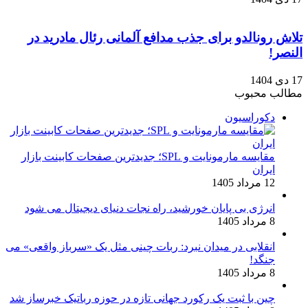
تلاش رونالدو برای جذب مدافع آلمانی رئال مادرید در
النصر!
17 دی 1404
مطالب محبوب
دکوراسیون
مقایسه مارمونایت و SPL؛ جدیدترین صفحات کابینت بازار
ایران
12 مرداد 1405
انرژی بی‌ پایان خورشید، راه نجات دنیای دیجیتال می شود
8 مرداد 1405
انقلابی در میدان نبرد: ربات چینی مثل یک «سرباز واقعی» می‌
جنگد!
8 مرداد 1405
چین با ثبت یک رکورد جهانی تازه در حوزه رباتیک خبرساز شد