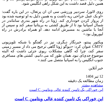
همین دلیل قصد داشت به این شکل راهی انگلیس شود.
روی لائورا، سردبیر ورزشی سی‌ ان‌ ان پرتغال، در این باره گفت:
«او یک عمل جراحی ریه داشت و به همین دلیل به او توصیه شده بود
از پرواز کردن خودداری کند. ژوتا در راه شهر بندری سانتاندر در
شمال اسپانیا بود تا از طریق کشتی به بریتانیا سفر کند و سپس از
آنجا با ماشین به مسیرش ادامه دهد. او همراه برادرش در راه
لیورپول بود.»
ویکتور پینتو، خبرنگار دیگری، نیز در گفتگو با شبکه تلویزیونی
CMTV عنوان کرد: «دیوگو ژوتا گاهی ترجیح می‌ داد از مسیر زمینی
سفر کند، چرا که گاهی مشکلات ریوی جزئی داشت که البته
موضوع جدی‌ای نبود. همان‌ طور که می‌ دانیم، کشتی‌ های مسافری
جنوب انگلیس را به اسپانیا متصل می‌ کنند.»
خبر آنلاین
12 تیر 1404
زمان مطالعه یک دقیقه
مشاهده بیشتر
این خوراکی یک تامین کننده عالی ویتامین C است
این خوراکی یک تامین کننده عالی ویتامین C است