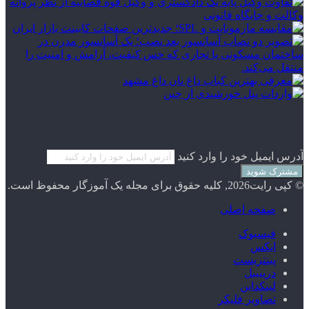
آدرس ایمیل خود را وارد کنید
© کپی رایت2026, کلیه حقوق برای مجله یک آموزگار محفوظ است.
صفحه اصلی
فیسبوک
ایکس
پینتریست
دریبببل
لینکداین
تصاویر فلیکر