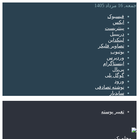
جمعه, 16 مرداد 1405
فیسبوک
ایکس
پینتریست
دریبببل
لینکداین
تصاویر فلیکر
یوتیوب
وردپرس
اینستاگرام
پی‌پال
گوگل پلی
ورود
نوشته تصادفی
سایدبار
تغییر پوسته