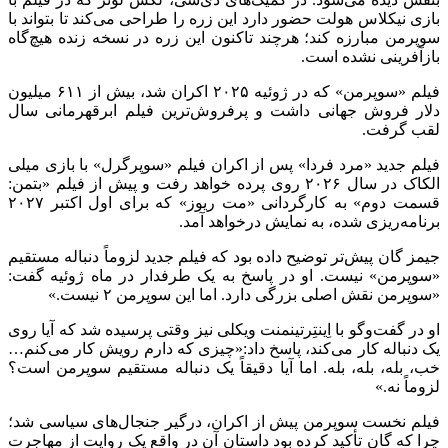
بازی نیکلاس هولت حضور دارد این زره را طراحی می‌کند تا بتواند با
سوپرمن مبارزه کند؛ هرچند تاکنون این زره در نسخه زنده هیچ‌گاه
بازآفرینی نشده است.
فیلم «سوپرمن» که در ژوئیه ۲۰۲۵ اکران شد، بیش از ۶۱۱ میلیون
دلار فروش جهانی داشت و پرفروش‌ترین فیلم ابرقهرمانی سال
لقب گرفت.
فیلم جدید «مرد فردا» پس از اکران فیلم «سوپرگرل» با بازی میلی
الکاک در سال ۲۰۲۶ روی پرده خواهد رفت و پیش از فیلم «بتمن:
قسمت دوم» به کارگردانی «مت ریوز» که برای اول اکتبر ۲۰۲۷
برنامه‌ریزی شده، به نمایش درخواهد آمد.
جیمز گان پیش‌تر توضیح داده بود که فیلم جدید لزوماً دنباله مستقیم
«سوپرمن» نیست. او در پاسخ به یک طرفدار در ماه ژوئیه گفت:
«سوپرمن نقش اصلی بزرگی دارد. اما این سوپرمن ۲ نیست.»
او در گفت‌وگو با اِینتِرتینمنت ویکلی نیز وقتی پرسیده شد که آیا روی
یک دنباله کار می‌کند، پاسخ داد:«چیزی که دارم رویش کار می‌کنم…
خب، بله، بله، بله. اما آیا دقیقاً یک دنباله مستقیم سوپرمن است؟
لزوماً نه.»
فیلم نخست سوپرمن پیش از اکران، درگیر جنجال‌های سیاسی شد؛
چرا که گان تأکید کرده بود داستان آن در واقع یک روایت از مهاجرت