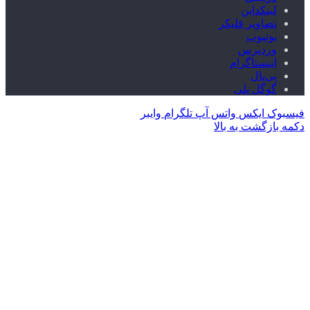
لینکداین
تصاویر فلیکر
یوتیوب
وردپرس
اینستاگرام
پی‌پال
گوگل پلی
فیسبوک
ایکس
واتس آپ
تلگرام
وایبر
دکمه بازگشت به بالا