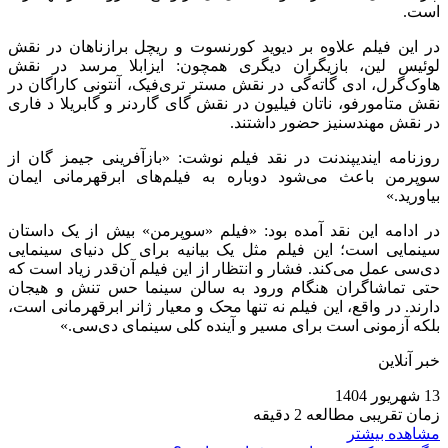
است.
در این فیلم علاوه بر دیوید کورنسوت و ریچل برازناهان در نقش
لوئیس لین، بازیگران دیگری همچون: ایزابلا مرسد در نقش
هاوک‌گرل، ادی گاته‌گی در نقش مستر تری‌فیک، آنتونی کاراگان در
نقش متامورفو، ناتان فیلیون در نقش گای گاردنر و گابریلا د فاری
در نقش مهندسنیز حضور داشتند.
روزنامه ایندیپندنت در نقد فیلم نوشت: «بازآفرینی جیمز گان از
سوپرمن باعث می‌شود دوباره به فیلم‌های ابرقهرمانی ایمان
بیاورید.»
در ادامه این نقد آمده بود: «فیلم «سوپرمن» بیش از یک داستان
سینمایی است؛ این فیلم مثل یک بیانیه برای کل دنیای سینمایی
دی‌سی عمل می‌کند. فشار و انتظار از این فیلم آن‌قدر زیاد است که
حتی تماشاگران هنگام ورود به سالن سینما حس تنش و هیجان
دارند. در واقع، این فیلم نه تنها محک و معیار ژانر ابرقهرمانی است،
بلکه آزمونی است برای مسیر و آینده کلی سینمای دی‌سی.»
خبر آنلاین
13 شهریور 1404
زمان تقریبی مطالعه 2 دقیقه
مشاهده بیشتر