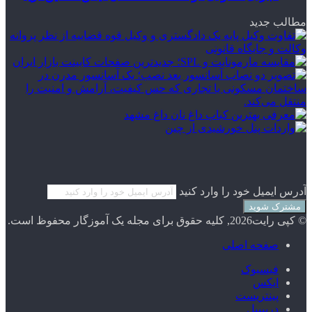
مطالب جدید
آدرس ایمیل خود را وارد کنید
© کپی رایت2026, کلیه حقوق برای مجله یک آموزگار محفوظ است.
صفحه اصلی
فیسبوک
ایکس
پینتریست
دریبببل