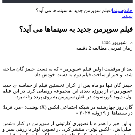
خانه
/
سینما
/
فیلم سوپرمن جدید به سینماها می آید؟
سینما
فیلم سوپرمن جدید به سینماها می آید؟
13 شهریور 1404
زمان تقریبی مطالعه 2 دقیقه
بعد از موفقیت اولین فیلم «سوپرمن» که به دست جیمز گان ساخته
شد، او خبر از ساخت فیلم دوم به دست خودش داد.
جیمز گان تنها دو ماه پس از اکران نخستین فیلم از حماسه‌ ی جدید
«سوپرمن»، از پروژه بعدی این مجموعه رونمایی کرد. در این فیلم
اول، دیوید کورنسوت در نقش سوپرمن به روی پرده رفته بود.
گان روز چهارشنبه در شبکه اجتماعی ایکس (X) نوشت: «مرد فردا؛
در سینماها از ۹ ژوئیه ۲۰۲۷.»
او این خبر را همراه با تصویری کارتونی از سوپرمن در کنار دشمن
اصلی‌اش، «لکس لوتر»، منتشر کرد. در تصویر، لوتر با زرهی سبز و
بنفش دیده می‌شود. در کمیک‌های دی‌سی، لکس لوتر که در فیلم با