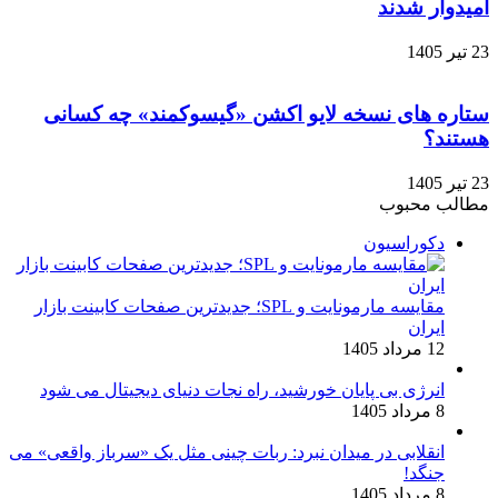
امیدوار شدند
23 تیر 1405
ستاره‌ های نسخه لایو اکشن «گیسوکمند» چه کسانی
هستند؟
23 تیر 1405
مطالب محبوب
دکوراسیون
مقایسه مارمونایت و SPL؛ جدیدترین صفحات کابینت بازار
ایران
12 مرداد 1405
انرژی بی‌ پایان خورشید، راه نجات دنیای دیجیتال می شود
8 مرداد 1405
انقلابی در میدان نبرد: ربات چینی مثل یک «سرباز واقعی» می‌
جنگد!
8 مرداد 1405