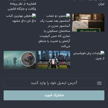
آدرس
ایمیل
خود
را
وارد
کنید