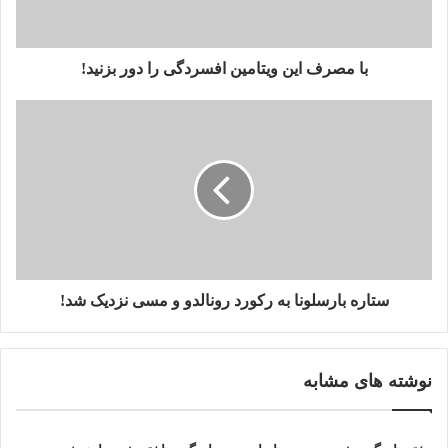
ا
ی
ن
و
با مصرف این ویتامین افسردگی را دور بزنید!
ی
ت
س
ا
ت
م
ا
ی
ر
ن
ه
ا
ب
ف
ا
س
ر
ر
س
د
ل
ستاره بارسلونا به رکورد رونالدو و مسی نزدیک شد!
گ
و
ی
ن
ر
ا
نوشته های مشابه
ا
ب
د
ه
و
ر
ر
ک