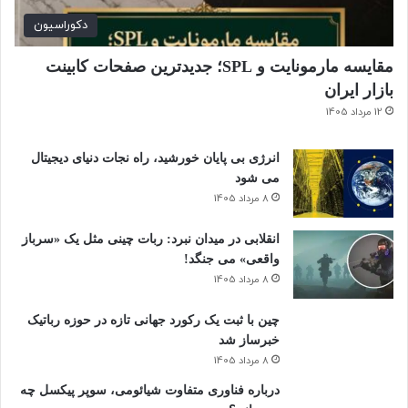
!
دکوراسیون
مقایسه مارمونایت و SPL؛ جدیدترین صفحات کابینت
بازار ایران
12 مرداد 1405
انرژی بی‌ پایان خورشید، راه نجات دنیای دیجیتال
می شود
8 مرداد 1405
انقلابی در میدان نبرد: ربات چینی مثل یک «سرباز
واقعی» می‌ جنگد!
8 مرداد 1405
چین با ثبت یک رکورد جهانی تازه در حوزه رباتیک
خبرساز شد
8 مرداد 1405
درباره فناوری متفاوت شیائومی، سوپر پیکسل چه