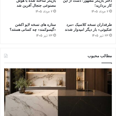
دختر بازیگر مشهور: دست از این
بازیگر ساخته شده با هوش
ب
و
کار بردارید!
مصنوعی جنجال آفرین شد
ز
ر
2 مرداد 1405
2 مرداد 1405
ن
د
ی
ر
طرفداران نسخه کلاسیک «مرد
ستاره‌ های نسخه لایو اکشن
د
و
عنکبوتی» بار دیگر امیدوار شدند
«گیسوکمند» چه کسانی هستند؟
!
ن
23 تیر 1405
23 تیر 1405
ا
ل
د
و
مطالب محبوب
و
م
س
ی
ن
ز
د
ی
ک
ش
د