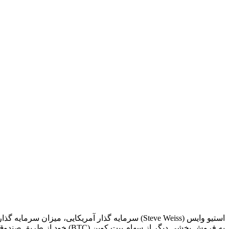
استیو وایس (Steve Weiss) سرمایه‌ گذار آمریکایی،
به فروش بخشی دیگر از سهام بیت‌ کوین (BTC) خود از طریق صندوق قابل معامله در بورس نقدی بلک‌ راک کرده است.