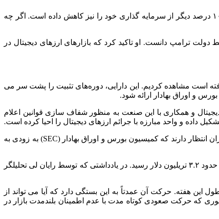
وایس، بنیان‌ گذار و مدیر عامل شرکت Short Hills Capital Partners، گفت که پس از فروش ۲۰ درصد از سهام بیت‌ کوین در هفته گذشته، ۱۰ درصد دیگر از سرمایه‌ گذاری خود را نیز کاهش داده است. اگر چه
سط دولت ترامپ دانست. او تاکید کرد که بازارهای ارزهای دیجیتال در
یافته است مشاهده کردیم. این دارایی، دوره‌های تثبیت را پشت سر می‌
ورس و اوراق بهادار ارائه شود.
یجیتال و همکاری با این صنعت به منظور شفاف‌ سازی قوانین اعلام
کیل داده و واحد مبارزه با جرائم ارزهای دیجیتال را احیا کرده است.
علاوه بر این، کمیسیون اوراق بهادار به پرونده‌ های حقوقی مطرح شده علیه کوین‌ بیس، اوپن‌ سی و رابین‌ هود نیز خاتمه داد. بسیاری از ناظران انتظار دارند که کمیسیون بورس و اوراق بهادار (SEC) به زودی به
قیمت Bitcoin با نزول به زیر ۹۵۰۰۰ دلار، با کاهشی نزدیک به ۲ درصد در ۲۴ ساعت مواجه شد. بازار ارزهای دیجیتال نیز با کاهش ارزش، به حدود ۳.۲ تریلیون دلار رسید. در یادداشتی که توسط رایان لی تحلیلگر
ریه ۲۰۲۵ در محدوده تقریبی ۹۶۰۰۰ دلار در حال معامله است، با پیش‌ بینی نوسان بین ۹۲۰۰۰ تا ۱۰۵۰۰۰ دلار در طول این هفته. حرکت آن عمدتاً به این بستگی دارد که آیا می‌ تواند از
ی را ارائه می‌ دهند، به طوری که حرکت صعودی کوتاه‌ مدت با عدم اطمینان بلندمدت بازار در