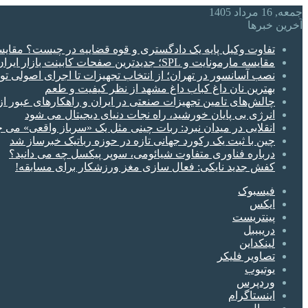
جمعه, 16 مرداد 1405
آخرین خبرها
تفاوت وکیل پایه یک دادگستری و قوه قضاییه در چیست؟ مقای
مقایسه مارمونایت و SPL؛ جدیدترین صفحات کابینت بازار ایران
نصب آسانسور در تهران؛ از انتخاب تجهیزات تا اجرای اصولی ت
بهترین نان داغ کباب داغ مشهد از نظر کیفیت و طعم
چالش‌های تامین تجهیزات صنعتی در ایران و راهکارهای عبور از
انرژی بی‌ پایان خورشید، راه نجات دنیای دیجیتال می شود
انقلابی در میدان نبرد: ربات چینی مثل یک «سرباز واقعی» می‌ ج
چین با ثبت یک رکورد جهانی تازه در حوزه رباتیک خبرساز شد
درباره فناوری متفاوت شیائومی، سوپر پیکسل چه می دانید؟
کفش جدید نایکی: فعال‌ سازی مغز ورزشکار برای مسابقه!
فیسبوک
ایکس
پینتریست
دریبببل
لینکداین
تصاویر فلیکر
یوتیوب
وردپرس
اینستاگرام