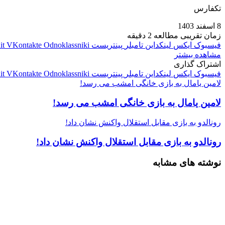
تکفارس
8 اسفند 1403
زمان تقریبی مطالعه 2 دقیقه
فیسبوک
ایکس
لینکداین
تامبلر
پینتریست
Odnoklassniki
VKontakte
it
مشاهده بیشتر
اشتراک گذاری
فیسبوک
ایکس
لینکداین
تامبلر
پینتریست
Odnoklassniki
VKontakte
it
لامین یامال به بازی خانگی امشب می رسد!
لامین یامال به بازی خانگی امشب می رسد!
رونالدو به بازی مقابل استقلال واکنش نشان داد!
رونالدو به بازی مقابل استقلال واکنش نشان داد!
نوشته های مشابه