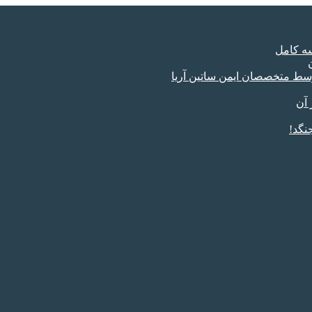
سه کامل
وسط متخصصان ایمن ساتین آریا
 آن
نگد!