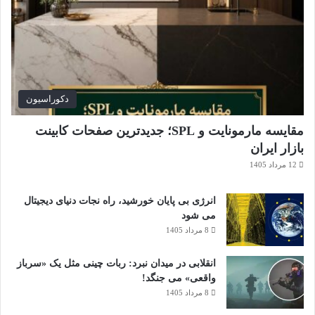
دکوراسیون
مقایسه مارمونایت و SPL؛ جدیدترین صفحات کابینت
بازار ایران
12 مرداد 1405
انرژی بی‌ پایان خورشید، راه نجات دنیای دیجیتال
می شود
8 مرداد 1405
انقلابی در میدان نبرد: ربات چینی مثل یک «سرباز
واقعی» می‌ جنگد!
8 مرداد 1405