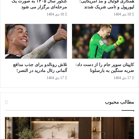
همکاری فوتبال و مد آمریکایی:
کنکور سال ۱۴۰۵ به صورت یک‌
ز
ه
لیورپول و تامی شریک شدند
مرحله‌ای برگزار می‌ شود
،
ا
18 دی 1404
18 دی 1404
م
ز
ی‌
ا
ن
ی
و
ن
ی
ت
س
ی
د
م
ج
کاپیتان سوپر جام را از دست داد:
تلاش رونالدو برای جذب مدافع
د
ضربه سنگین به بارسلونا
آلمانی رئال مادرید در النصر!
ا
17 دی 1404
17 دی 1404
م
ی
ش
و
مطالب محبوب
د