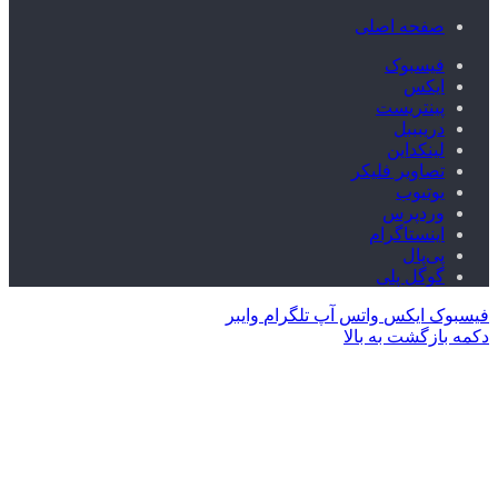
صفحه اصلی
فیسبوک
ایکس
پینتریست
دریبببل
لینکداین
تصاویر فلیکر
یوتیوب
وردپرس
اینستاگرام
پی‌پال
گوگل پلی
فیسبوک
ایکس
واتس آپ
تلگرام
وایبر
دکمه بازگشت به بالا