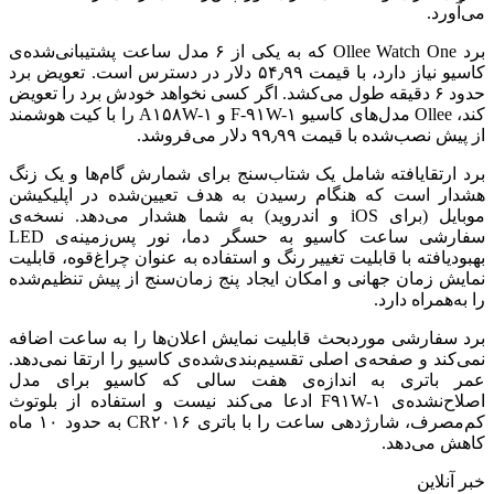
می‌آورد.
برد Ollee Watch One که به یکی از ۶ مدل ساعت پشتیبانی‌شده‌ی
کاسیو نیاز دارد، با قیمت ۵۴٫۹۹ دلار در دسترس است. تعویض برد
حدود ۶ دقیقه طول می‌کشد. اگر کسی نخواهد خودش برد را تعویض
کند، Ollee مدل‌های کاسیو F-۹۱W-۱ و A۱۵۸W-۱ را با کیت هوشمند
از پیش نصب‌شده با قیمت ۹۹٫۹۹ دلار می‌فروشد.
برد ارتقایافته شامل یک شتاب‌سنج برای شمارش گام‌ها و یک زنگ
هشدار است که هنگام رسیدن به هدف تعیین‌شده در اپلیکیشن
موبایل (برای iOS و اندروید) به شما هشدار می‌دهد. نسخه‌ی
سفارشی ساعت کاسیو به حسگر دما، نور پس‌زمینه‌ی LED
بهبودیافته با قابلیت تغییر رنگ و استفاده به عنوان چراغ‌قوه، قابلیت
نمایش زمان جهانی و امکان ایجاد پنج زمان‌سنج از پیش تنظیم‌شده
را به‌همراه دارد.
برد سفارشی موردبحث قابلیت نمایش اعلان‌ها را به ساعت اضافه
نمی‌کند و صفحه‌ی اصلی تقسیم‌بندی‌شده‌ی کاسیو را ارتقا نمی‌دهد.
عمر باتری به اندازه‌ی هفت سالی که کاسیو برای مدل
اصلاح‌نشده‌ی F۹۱W-۱ ادعا می‌کند نیست و استفاده از بلوتوث
کم‌مصرف، شارژدهی ساعت را با باتری CR۲۰۱۶ به حدود ۱۰ ماه
کاهش می‌دهد.
خبر آنلاین