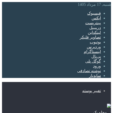
شنبه, 17 مرداد 1405
فیسبوک
ایکس
پینتریست
دریبببل
لینکداین
تصاویر فلیکر
یوتیوب
وردپرس
اینستاگرام
پی‌پال
گوگل پلی
ورود
نوشته تصادفی
سایدبار
تغییر پوسته