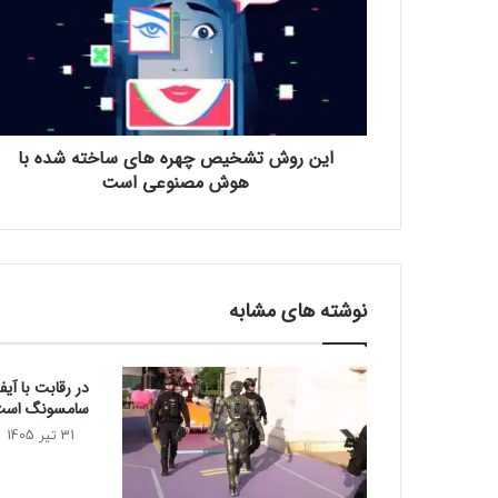
ر
و
ش
ت
ش
خ
این روش تشخیص چهره‌ های ساخته شده با
ی
هوش مصنوعی است
ص
چ
ه
ر
ه‌
ه
نوشته های مشابه
ا
ی
س
در رقابت با آی
ا
سامسونگ است
خ
ت
31 تیر 1405
ه
ش