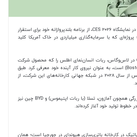
شرکت هیوندای با نمایش نسخه تولیدی ربات Atlas در نمایشگاه CES ۲۰۲۶، از برنامه بلندپروازانه خود برای استقرار
 پروژه‌ای که با سرمایه‌گذاری میلیاردی در خاک آمریکا کلید
هیوندای موتور روز دوشنبه در جریان نمایشگاه CES در لاس‌وگاس، ربات انسان‌نمای اطلس را که محصول شرکت
زیرمجموعه‌اش، باکستون داینامیکس (Boston Dynamics) است، به عنوان نیروی کار آینده خود معرفی کرد. طبق
اعلام این غول خودروسازی، قرار است ربات‌های اطلس از سال ۲۰۲۸ در شبکه جهانی کارخانه‌های این شرکت، از
.
این اعلامیه در حالی منتشر می‌شود که شرکت‌های بزرگی همچون آمازون، تسلا (با ربات اپتیموس) و BYD چین نیز
ر خطوط تولید خود آغاز کرده‌اند.
باتیک در کارخانه باتری‌سازی هیوندای در جورجیا است؛ همان