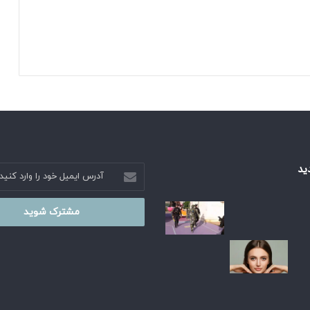
و
ش
م
ص
ن
و
ع
ی
ت
ب
د
ی
ید
آدرس
ل
ایمیل
م
خود
ی‌
را
ک
وارد
ن
کنید
د
!