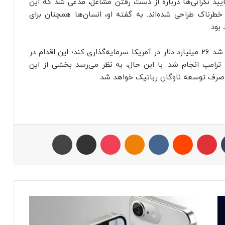
نایب‌رئیس هیوندای، در CES ضمن تایید نگرانی‌ها درباره از دست رفتن مشاغل، مدعی شد که این
طرناک طراحی شده‌اند. به گفته او، انسان‌ها همچنان برای
بود.
این در حالی است که هیوندای در سال ۲۰۲۵ متعهد شد ۲۶ میلیارد دلار در آمریکا سرمایه‌گذاری کند؛ این اقدام در
ترامپ انجام شد. با این حال، به نظر می‌رسد بخشی از این
 صرف توسعه ناوگان رباتیک خواهد شد.
تامبلر
پینتریست
Reddit
VKontakte
Odnoklassniki
پاکت
اشتراک با ایمیل
چاپ
ا
ی
ن