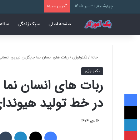
چهارشنبه, 31 تیر 1405
آخرین خبرها
صفحه اصلی
سبک زندگی
سلام
خانه
/
تکنولوژی
/
ربات‌ های انسان‌ نما جایگزین نیروی انسان
تکنولوژی
ربات‌ های انسان‌ نما
فیسبوک
در خط تولید هیوندا
ایکس
لینکداین
16 دی 1404
پینتریست
فیسبوک
ایکس
لینکداین