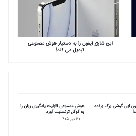
ش
ا
ر
ژ
ر
آ
این شارژر آیفون را به دستیار هوش مصنوعی
ی
تبدیل می‌ کند!
ف
و
ن
ر
ا
ب
ه
د
س
فون این گوشی برگ برنده
هوش مصنوعی قابلیت یادگیری زبان را
ت
!
به گوگل ترنسلیت آورد
ی
ا
30 تیر 1405
ر
ه