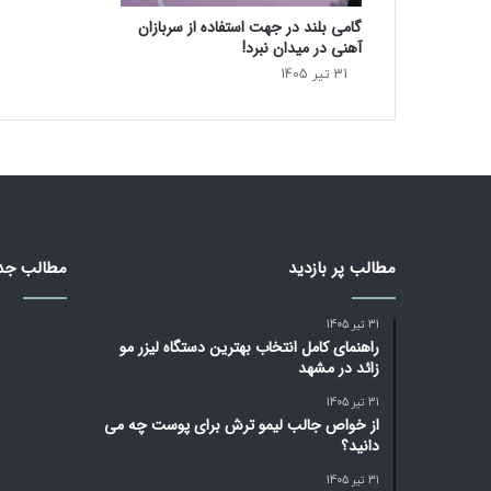
د
گامی بلند در جهت استفاده از سربازان
ه
آهنی در میدان نبرد!
ب
31 تیر 1405
ا
ه
و
ش
م
ص
ن
و
ع
مطالب پر بازدید
مطالب جد
ی
ا
31 تیر 1405
س
راهنمای کامل انتخاب بهترین دستگاه لیزر مو
ت
زائد در مشهد
31 تیر 1405
از خواص جالب لیمو ترش برای پوست چه می
دانید؟
31 تیر 1405