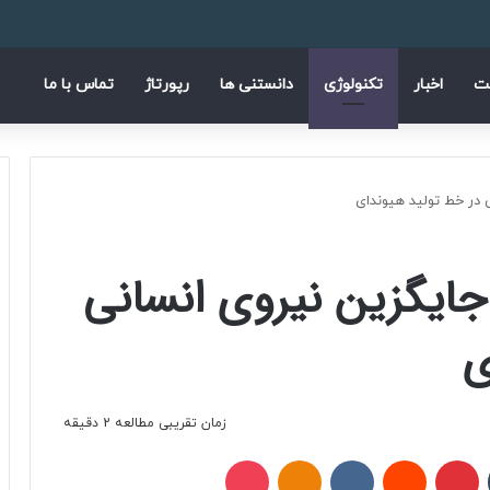
فیسب
ا
ت
اخبار
تکنولوژی
دانستنی ها
رپورتاژ
تماس با ما
ی در خط تولید هیوندای
 جایگزین نیروی انسانی
ی
زمان تقریبی مطالعه 2 دقیقه
تامبلر
پینتریست
Reddit
VKontakte
Odnoklassniki
پاکت