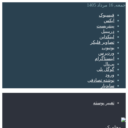
جمعه, 16 مرداد 1405
فیسبوک
ایکس
پینتریست
دریبببل
لینکداین
تصاویر فلیکر
یوتیوب
وردپرس
اینستاگرام
پی‌پال
گوگل پلی
ورود
نوشته تصادفی
سایدبار
تغییر پوسته