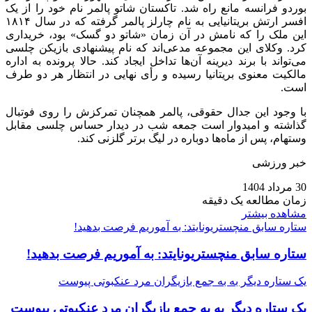
بوردو فرانسه مانع راه شد. تاکستان شاتو پالمر نام خود را از یک
افسر ارتش بریتانیایی به نام چارلز پالمر گرفته که در سال ۱۸۱۴
این ملک را که نامش در آن زمان «شاتو دو گسک» بود، خریداری
کرد. وکلای این مجموعه مدعی‌اند که نام پیشنهادی بازیکن چلسی
می‌تواند با برند دیرینه آن‌ها تداخل ایجاد کند. حالا پرونده به اداره
مالکیت معنوی بریتانیا رسیده و رأی نهایی در انتظار هر دو طرف
است.
با وجود این جدال حقوقی، پالمر همچنان تمرکزش را روی فوتبال
گذاشته و امیدوار است جمعه شب در دیدار حساس چلسی مقابل
وستهام، پس از ماه‌ها دوباره در لیگ برتر گلزنی کند.
خبر ورزشی
30 مرداد 1404
زمان مطالعه یک دقیقه
مشاهده بیشتر
ستاره سابق منچستریونایتد: به آموریم فرصت بدهید!
ستاره سابق منچستریونایتد: به آموریم فرصت بدهید!
یک ستاره دیگر به به جمع بازیگران مرد عنکبوتی پیوست
یک ستاره دیگر به به جمع بازیگران مرد عنکبوتی پیوست