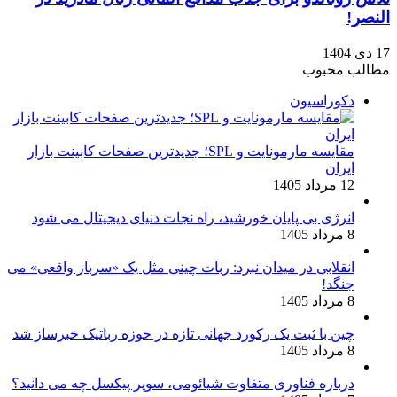
النصر!
17 دی 1404
مطالب محبوب
دکوراسیون
مقایسه مارمونایت و SPL؛ جدیدترین صفحات کابینت بازار
ایران
12 مرداد 1405
انرژی بی‌ پایان خورشید، راه نجات دنیای دیجیتال می شود
8 مرداد 1405
انقلابی در میدان نبرد: ربات چینی مثل یک «سرباز واقعی» می‌
جنگد!
8 مرداد 1405
چین با ثبت یک رکورد جهانی تازه در حوزه رباتیک خبرساز شد
8 مرداد 1405
درباره فناوری متفاوت شیائومی، سوپر پیکسل چه می دانید؟