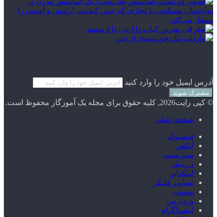
آدرس ایمیل خود را وارد کنید
© کپی رایت2026, کلیه حقوق برای مجله یک آموزگار محفوظ است.
صفحه اصلی
فیسبوک
ایکس
پینتریست
دریبببل
لینکداین
تصاویر فلیکر
یوتیوب
وردپرس
اینستاگرام