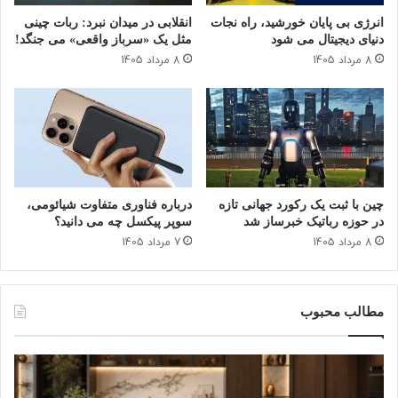
خ
ا
انرژی بی‌ پایان خورشید، راه نجات
انقلابی در میدان نبرد: ربات چینی
ت
م
دنیای دیجیتال می شود
مثل یک «سرباز واقعی» می‌ جنگد!
ص
ب
8 مرداد 1405
8 مرداد 1405
ا
ر
ص
ا
ی
ی
ن
ا
ی
ی
ا
ن
ز
ف
د
ل
چین با ثبت یک رکورد جهانی تازه
درباره فناوری متفاوت شیائومی،
ا
و
در حوزه رباتیک خبرساز شد
سوپر پیکسل چه می دانید؟
ر
ئ
8 مرداد 1405
7 مرداد 1405
ن
ن
د
س
؟
ر
ه
مطالب محبوب
ا
ا
س
ت