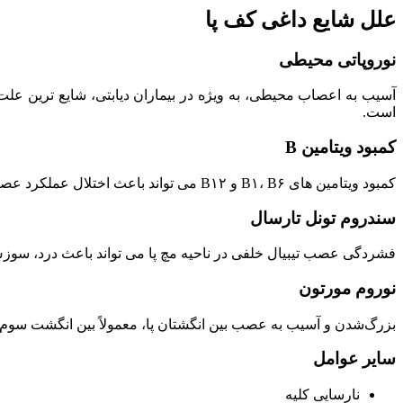
علل شایع داغی کف پا
نوروپاتی محیطی
آسیب به اعصاب محیطی، به‌ ویژه در بیماران دیابتی، شایع‌ ترین عل
است.
کمبود ویتامین B
کمبود ویتامین‌ های B۱، B۶ و B۱۲ می‌ تواند باعث اختلال عملکرد عصبی و احساس سوزش یا مورمور در پاها شود. این حالت در افراد با سوء تغذیه، مصرف الکل یا اختلال جذب بیشتر دیده می‌ شود.
سندروم تونل تارسال
فشردگی عصب تیبیال خلفی در ناحیه مچ پا می‌ تواند باعث درد، سو
نوروم مورتون
بزرگ‌شدن و آسیب به عصب بین انگشتان پا، معمولاً بین انگشت سوم و 
سایر عوامل
نارسایی کلیه