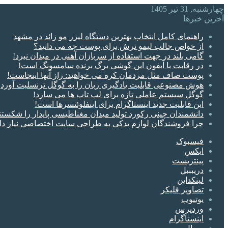
چهارشنبه, 31 تیر 1405
آخرین خبرها
راهنمای کامل انتخاب بهترین دستگاه لیزر مو زائد در مشهد
از خواص جالب لیمو ترش برای پوست چه می دانید؟
گامی بلند در جهت استفاده از سربازان آهنی در میدان نبرد!
در رقابت با آیفون این گوشی برگ برنده سامسونگ است!
پوست صاف مثل مردمان کره می خواهید: راز آنها اینجاست!
هوش مصنوعی قابلیت یادگیری زبان را به گوگل ترنسلیت آورد
گوگل سیستم‌ عاملی تازه برای لپ‌ تاپ‌ ها می سازد!
این قابلیت جدید اینستاگرام برای اینفلوئنسرها است!
دانشمندان چینی رکورد تولید میدان مغناطیسی پایدار را شکستن
چرا فروشندگان لوازم یدکی به طراحی سایت اختصاصی نیاز دا
فیسبوک
ایکس
پینتریست
دریبببل
لینکداین
تصاویر فلیکر
یوتیوب
وردپرس
اینستاگرام