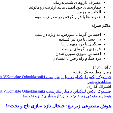
مصرف داروهای شیمی‌درمانی
بیماری‌های خود ایمنی مانند آرتریت روماتوئید
الکلیسم مزمن
عفونت‌ها یا قرار گرفتن در معرض سموم
علائم همراه
احساس گرما یا سوزش، به‌ ویژه در شب
بی‌ حسی یا درد تیر کشنده
سنگینی یا درد مبهم در پا
قرمزی یا گرمای پوست
احساس سوزن‌ سوزن شدن
درد هنگام راه‌ رفتن یا ایستادن
7 آبان 1404
زمان مطالعه یک دقیقه
فیسبوک
ایکس
لینکداین
تامبلر
پینتریست
Odnoklassniki
VKontakte
it
مشاهده بیشتر
اشتراک گذاری
فیسبوک
ایکس
لینکداین
تامبلر
پینتریست
Odnoklassniki
VKontakte
it
هوش مصنوعی زیر تیغ: جنجال تازه‌ «بازی تاج و تخت»!
هوش مصنوعی زیر تیغ: جنجال تازه‌ «بازی تاج و تخت»!