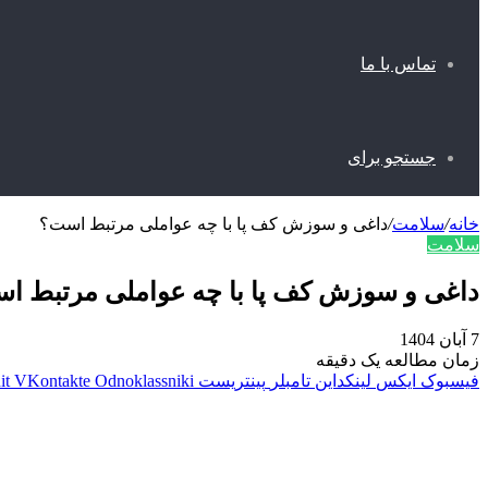
تماس با ما
جستجو برای
خانه
/
سلامت
/
داغی و سوزش کف پا با چه عواملی مرتبط است؟
سلامت
داغی و سوزش کف پا با چه عواملی مرتبط ا
7 آبان 1404
زمان مطالعه یک دقیقه
فیسبوک
ایکس
لینکداین
تامبلر
پینتریست
Odnoklassniki
VKontakte
it