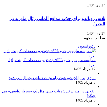
17 دی 1404
تلاش رونالدو برای جذب مدافع آلمانی رئال مادرید در
النصر!
17 دی 1404
مطالب محبوب
دکوراسیون
مقایسه مارمونایت و SPL؛ جدیدترین صفحات کابینت بازار
ایران
12 مرداد 1405
انرژی بی‌ پایان خورشید، راه نجات دنیای دیجیتال می شود
8 مرداد 1405
انقلابی در میدان نبرد: ربات چینی مثل یک «سرباز واقعی» می‌
جنگد!
8 مرداد 1405