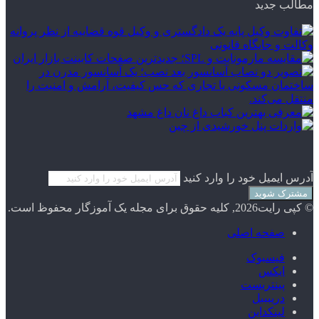
مطالب جدید
آدرس ایمیل خود را وارد کنید
© کپی رایت2026, کلیه حقوق برای مجله یک آموزگار محفوظ است.
صفحه اصلی
فیسبوک
ایکس
پینتریست
دریبببل
لینکداین