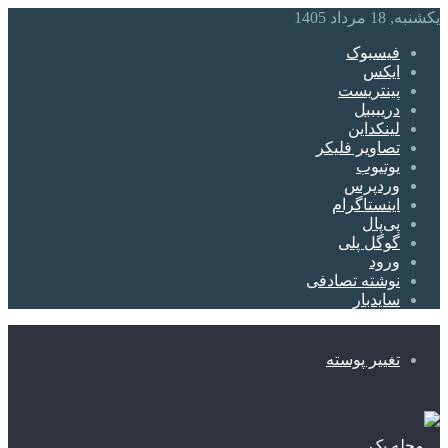
یکشنبه, 18 مرداد 1405
فیسبوک
ایکس
پینتریست
دریبببل
لینکداین
تصاویر فلیکر
یوتیوب
وردپرس
اینستاگرام
پی‌پال
گوگل پلی
ورود
نوشته تصادفی
سایدبار
تغییر پوسته