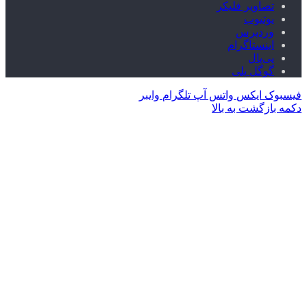
تصاویر فلیکر
یوتیوب
وردپرس
اینستاگرام
پی‌پال
گوگل پلی
فیسبوک
ایکس
واتس آپ
تلگرام
وایبر
دکمه بازگشت به بالا