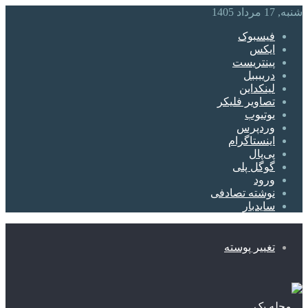
شنبه, 17 مرداد 1405
فیسبوک
ایکس
پینتریست
دریبببل
لینکداین
تصاویر فلیکر
یوتیوب
وردپرس
اینستاگرام
پی‌پال
گوگل پلی
ورود
نوشته تصادفی
سایدبار
تغییر پوسته