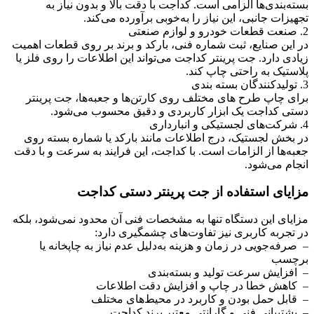
بسته‌بندی‌ها الزامی است. کداجت با دقت بالا و بدون نیاز به
تجهیزات جانبی، این نیاز را به‌خوبی برآورده می‌کند.
2. صنعت قطعات خودرو و لوازم صنعتی
در این صنایع، ثبت شماره فنی، بارکد و برند بر روی قطعات اهمیت
زیادی دارد. جت پرینتر کداجت می‌تواند این اطلاعات را روی فلز یا
پلاستیک به‌ راحتی چاپ کند.
3. تولیدکنندگان بسته ‌بندی
برای چاپ طرح‌ های مختلف روی کارتن‌ها و جعبه‌ها، جت پرینتر
دستی کداجت یک ابزار کاربردی و دقیق محسوب می‌شود.
4. شرکت‌های لجستیکی و انبارداری
در بخش لجستیک، درج اطلاعات مانند بارکد یا شماره بسته روی
جعبه‌ها از الزامات است. با کداجت، این فرایند به سرعت و با دقت
انجام می‌شود.
مزایای استفاده از جت پرینتر دستی کداجت
مزایای این دستگاه تنها به مشخصات فنی آن محدود نمی‌شود، بلکه
در تجربه کاربری نیز تفاوت‌های چشمگیری دارد:
– صرفه‌جویی در زمان و هزینه به‌دلیل عدم نیاز به چاپخانه یا
برچسب
– افزایش سرعت تولید و بسته‌بندی
– کاهش خطا در چاپ و افزایش دقت اطلاعات
– قابل حمل بودن و کاربرد در محیط‌های مختلف
– پشتیبانی فنی و گارانتی معتبر برند کداجت