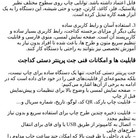
قابل اعتماد داشته باشد. توانایی چاپ روی سطوح مختلف نظیر
پلاستیک، فلز، کاغذ، کارتن، چوب و حتی شیشه، این دستگاه را به یک
ابزار همه‌ کاره تبدیل کرده است.
3. استفاده آسان و رابط کاربری ساده
یکی دیگر از مزایای برجسته کداجت، رابط کاربری بسیار ساده و
کاربرپسند آن است. صفحه نمایش لمسی، منوی فارسی و قابلیت
تنظیم سریع متون و طرح‌ ها، باعث شده تا افراد بدون نیاز به
آموزش تخصصی نیز بتوانند به راحتی با دستگاه کار کنند.
قابلیت‌ ها و امکانات فنی جت پرینتر دستی کداجت
جت پرینتر دستی کداجت، تنها یک دستگاه ساده برای چاپ نیست،
بلکه مجموعه‌ای از قابلیت‌های فنی را در خود جای داده است که در
ادامه به برخی از آن‌ها اشاره می‌کنیم:
– صفحه نمایش لمسی با وضوح بالا برای تنظیمات و پیش‌نمایش
قبل از چاپ
– قابلیت چاپ بارکد، QR کد، لوگو، تاریخ، شماره سریال و…
– قابلیت ذخیره چندین طرح چاپ برای استفاده سریع و بدون نیاز
به تنظیم مجدد
– اتصال به کامپیوتر از طریق USB یا وای‌ فای برای انتقال
طرح‌های چاپی
– باتری داخلی با ظرفیت بالا که امکان چند ساعت چاپ مداوم را