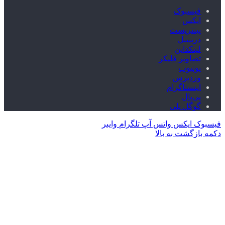
فیسبوک
ایکس
پینتریست
دریبببل
لینکداین
تصاویر فلیکر
یوتیوب
وردپرس
اینستاگرام
پی‌پال
گوگل پلی
فیسبوک
ایکس
واتس آپ
تلگرام
وایبر
دکمه بازگشت به بالا