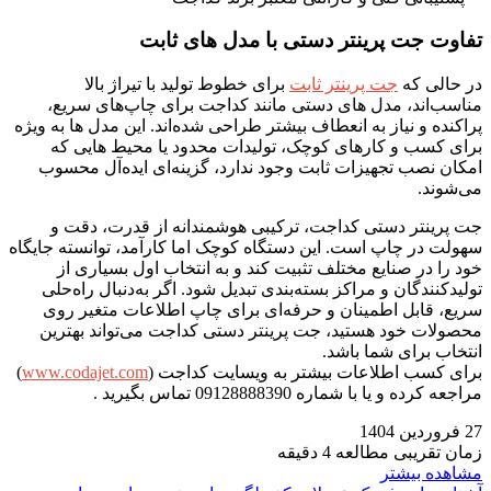
تفاوت جت پرینتر دستی با مدل ‌های ثابت
در حالی که
جت پرینتر ثابت
برای خطوط تولید با تیراژ بالا
مناسب‌اند، مدل ‌های دستی مانند کداجت برای چاپ‌های سریع،
پراکنده و نیاز به انعطاف بیشتر طراحی شده‌اند. این مدل‌ ها به ‌ویژه
برای کسب‌ و کارهای کوچک، تولیدات محدود یا محیط‌ هایی که
امکان نصب تجهیزات ثابت وجود ندارد، گزینه‌ای ایده‌آل محسوب
می‌شوند.
جت پرینتر دستی کداجت، ترکیبی هوشمندانه از قدرت، دقت و
سهولت در چاپ است. این دستگاه کوچک اما کارآمد، توانسته جایگاه
خود را در صنایع مختلف تثبیت کند و به انتخاب اول بسیاری از
تولیدکنندگان و مراکز بسته‌بندی تبدیل شود. اگر به‌دنبال راه‌حلی
سریع، قابل اطمینان و حرفه‌ای برای چاپ اطلاعات متغیر روی
محصولات خود هستید، جت پرینتر دستی کداجت می‌تواند بهترین
انتخاب برای شما باشد.
برای کسب اطلاعات بیشتر به ویسایت کداجت (
www.codajet.com
)
مراجعه کرده و یا با شماره 09128888390 تماس بگیرید .
27 فروردین 1404
زمان تقریبی مطالعه 4 دقیقه
مشاهده بیشتر