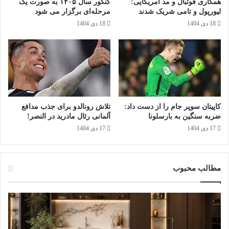
همکاری فوتبال و مد آمریکایی:
کنکور سال ۱۴۰۵ به صورت یک‌
ل
ب
لیورپول و تامی شریک شدند
مرحله‌ای برگزار می‌ شود
ک
ر
18 دی 1404
18 دی 1404
ن
گ
ی
خ
د
و
د
ر
ا
ب
گ
کاپیتان سوپر جام را از دست داد:
تلاش رونالدو برای جذب مدافع
ی
ضربه سنگین به بارسلونا
آلمانی رئال مادرید در النصر!
ر
17 دی 1404
17 دی 1404
ی
م
؟
مطالب محبوب