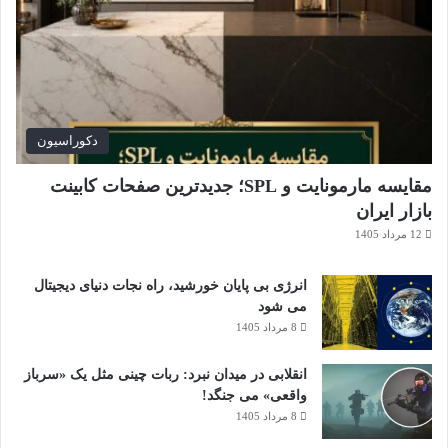
دکوراسیون
مقایسه مارمونایت و SPL؛ جدیدترین صفحات کابینت
بازار ایران
12 مرداد 1405
انرژی بی‌ پایان خورشید، راه نجات دنیای دیجیتال
می شود
8 مرداد 1405
انقلابی در میدان نبرد: ربات چینی مثل یک «سرباز
واقعی» می‌ جنگد!
8 مرداد 1405