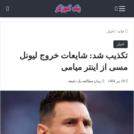
منو
جستجو برای
تغی
خانه
/
اخبار
اخبار
تکذیب شد: شایعات خروج لیونل
مسی از اینتر میامی
10 تیر 1404
زمان مطالعه یک دقیقه