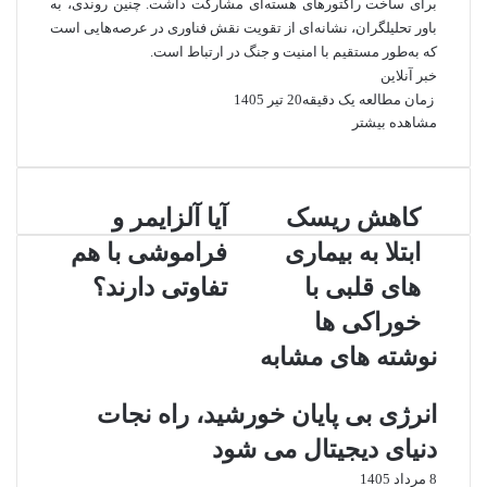
برای ساخت راکتورهای هسته‌ای مشارکت داشت. چنین روندی، به
باور تحلیلگران، نشانه‌ای از تقویت نقش فناوری در عرصه‌هایی است
که به‌طور مستقیم با امنیت و جنگ در ارتباط است.
خبر آنلاین
زمان مطالعه یک دقیقه
20 تیر 1405
مشاهده بیشتر
ک
کاهش ریسک
آ
آیا آلزایمر و
ا
ی
ابتلا به بیماری
فراموشی با هم
ه
ا
ش
آ
های قلبی با
تفاوتی دارند؟
ر
ل
خوراکی‌ ها
ی
ز
س
ا
نوشته های مشابه
ک
ی
ا
م
انرژی بی‌ پایان خورشید، راه نجات
ب
ر
ت
و
دنیای دیجیتال می شود
ل
ف
8 مرداد 1405
ا
ر