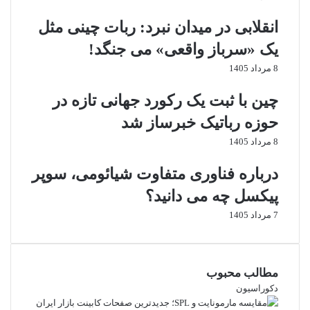
ب
ا
انقلابی در میدان نبرد: ربات چینی مثل
ه
م
ب
و
یک «سرباز واقعی» می‌ جنگد!
ی
ش
8 مرداد 1405
م
ی
ا
ب
چین با ثبت یک رکورد جهانی تازه در
ر
ا
ی
ه
حوزه رباتیک خبرساز شد
ه
م
8 مرداد 1405
ا
ت
ی
ف
درباره فناوری متفاوت شیائومی، سوپر
ق
ا
ل
و
پیکسل چه می دانید؟
ب
ت
7 مرداد 1405
ی
ی
ب
د
ا
ا
خ
ر
مطالب محبوب
و
ن
دکوراسیون
ر
د
ا
؟