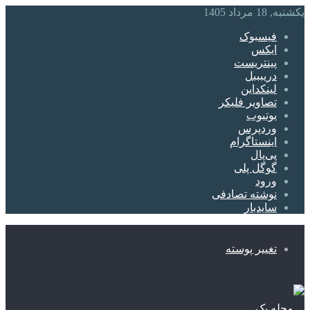
یکشنبه, 18 مرداد 1405
فیسبوک
ایکس
پینتریست
دریبببل
لینکداین
تصاویر فلیکر
یوتیوب
وردپرس
اینستاگرام
پی‌پال
گوگل پلی
ورود
نوشته تصادفی
سایدبار
تغییر پوسته