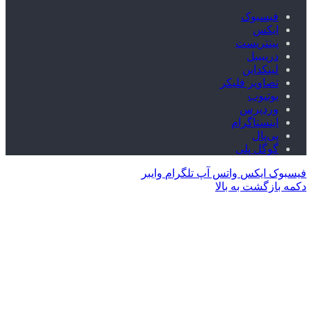
فیسبوک
ایکس
پینتریست
دریبببل
لینکداین
تصاویر فلیکر
یوتیوب
وردپرس
اینستاگرام
پی‌پال
گوگل پلی
فیسبوک
ایکس
واتس آپ
تلگرام
وایبر
دکمه بازگشت به بالا