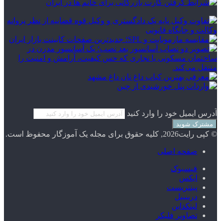
آدرس ایمیل خود را وارد کنید
© کپی رایت2026, کلیه حقوق برای مجله یک آموزگار محفوظ است.
صفحه اصلی
فیسبوک
ایکس
پینتریست
دریبببل
لینکداین
تصاویر فلیکر