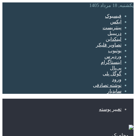
یکشنبه, 18 مرداد 1405
فیسبوک
ایکس
پینتریست
دریبببل
لینکداین
تصاویر فلیکر
یوتیوب
وردپرس
اینستاگرام
پی‌پال
گوگل پلی
ورود
نوشته تصادفی
سایدبار
تغییر پوسته