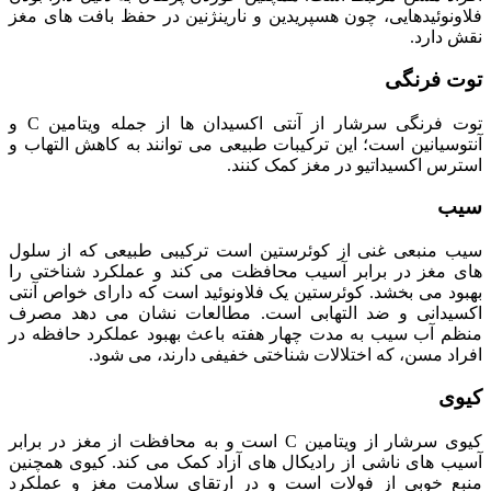
فلاونوئیدهایی، چون هسپریدین و نارینژنین در حفظ بافت‌ های مغز
نقش دارد.
توت فرنگی
توت فرنگی سرشار از آنتی اکسیدان‌ ها از جمله ویتامین C و
آنتوسیانین است؛ این ترکیبات طبیعی می‌ توانند به کاهش التهاب و
استرس اکسیداتیو در مغز کمک کنند.
سیب
سیب منبعی غنی از کوئرستین است ترکیبی طبیعی که از سلول‌
های مغز در برابر آسیب محافظت می‌ کند و عملکرد شناختی را
بهبود می‌ بخشد. کوئرستین یک فلاونوئید است که دارای خواص آنتی
اکسیدانی و ضد التهابی است. مطالعات نشان می‌ دهد مصرف
منظم آب سیب به مدت چهار هفته باعث بهبود عملکرد حافظه در
افراد مسن، که اختلالات شناختی خفیفی دارند، می‌ شود.
کیوی
کیوی سرشار از ویتامین C است و به محافظت از مغز در برابر
آسیب‌ های ناشی از رادیکال‌ های آزاد کمک می‌ کند. کیوی همچنین
منبع خوبی از فولات است و در ارتقای سلامت مغز و عملکرد