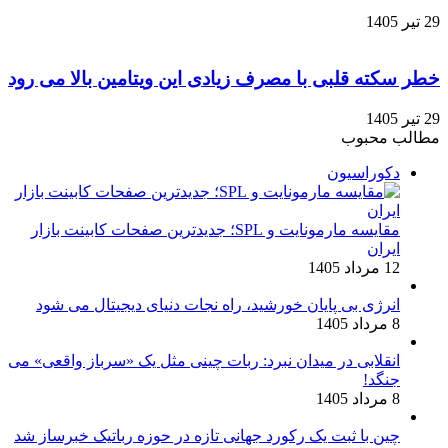
29 تیر 1405
خطر سکته قلبی با مصرف زیادی این ویتامین بالا می رود
29 تیر 1405
مطالب محبوب
دکوراسیون
مقایسه مارمونایت و SPL؛ جدیدترین صفحات کابینت بازار
ایران
12 مرداد 1405
انرژی بی‌ پایان خورشید، راه نجات دنیای دیجیتال می شود
8 مرداد 1405
انقلابی در میدان نبرد: ربات چینی مثل یک «سرباز واقعی» می‌
جنگد!
8 مرداد 1405
چین با ثبت یک رکورد جهانی تازه در حوزه رباتیک خبرساز شد