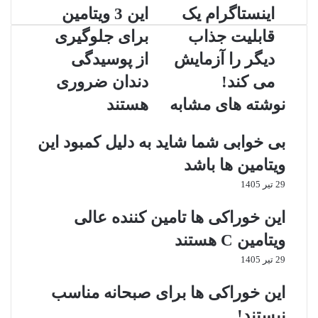
ا
اینستاگرام یک
ا
این 3 ویتامین
ی
ی
قابلیت جذاب
برای جلوگیری
ن
ن
س
3
دیگر را آزمایش
از پوسیدگی
ت
و
می کند!
دندان ضروری
ا
ی
گ
ت
نوشته های مشابه
هستند
ر
ا
ا
م
بی خوابی شما شاید به دلیل کمبود این
م
ی
ی
ن
ویتامین ها باشد
ک
ب
29 تیر 1405
ق
ر
ا
ا
این خوراکی‌ ها تامین کننده عالی
ب
ی
ل
ج
ویتامین C هستند
ی
ل
29 تیر 1405
ت
و
ج
گ
این خوراکی‌ ها برای صبحانه مناسب
ذ
ی
ا
ر
نیستند!