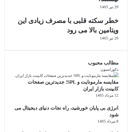
ب
ی
29 تیر 1405
د
ا
ی
ز
خطر سکته قلبی با مصرف زیادی این
گ
پ
ر
و
ویتامین بالا می رود
ر
س
29 تیر 1405
ا
ی
آ
د
ز
گ
م
ی
مطالب محبوب
ا
د
دکوراسیون
ی
ن
ش
د
مقایسه مارمونایت و SPL؛ جدیدترین صفحات
م
ا
کابینت بازار ایران
ی
ن
ک
ض
12 مرداد 1405
ن
ر
د
و
انرژی بی‌ پایان خورشید، راه نجات دنیای دیجیتال می
!
ر
شود
ی
8 مرداد 1405
ه