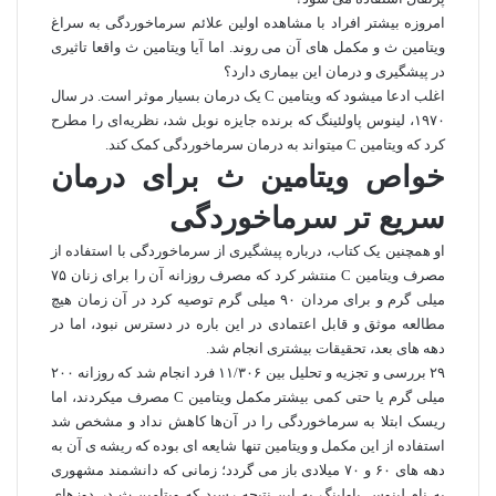
امروزه بیشتر افراد با مشاهده اولین علائم سرماخوردگی به سراغ
ویتامین ث و مکمل‌ های آن می‌ روند. اما آیا ویتامین ث واقعا تاثیری
در پیشگیری و درمان این بیماری دارد؟
اغلب ادعا میشود که ویتامین C یک درمان بسیار موثر است. در سال
۱۹۷۰، لینوس پاولئینگ که برنده جایزه نوبل شد، نظریه‌ای را مطرح
کرد که ویتامین C میتواند به درمان سرماخوردگی کمک کند.
خواص ویتامین ث برای درمان
سریع‌ تر سرماخوردگی
او همچنین یک کتاب، درباره پیشگیری از سرماخوردگی با استفاده از
مصرف ویتامین C منتشر کرد که مصرف روزانه آن را برای زنان ۷۵
میلی گرم و برای مردان ۹۰ میلی گرم توصیه کرد در آن زمان هیچ
مطالعه موثق و قابل اعتمادی در این باره در دسترس نبود، اما در
دهه‌ های بعد، تحقیقات بیشتری انجام شد.
۲۹ بررسی و تجزیه و تحلیل بین ۱۱/۳۰۶ فرد انجام شد که روزانه ۲۰۰
میلی گرم یا حتی کمی بیشتر مکمل ویتامین C مصرف میکردند، اما
ریسک ابتلا به سرماخوردگی را در آن‌ها کاهش نداد و مشخص شد
استفاده از این مکمل و ویتامین تنها شایعه‌ ای بوده که ریشه‌ ی آن به
دهه‌ های ۶۰ و ۷۰ میلادی باز می گردد؛ زمانی که دانشمند مشهوری
به نام لینوس پاولینگ به این نتیجه رسید که ویتامین ث در دوز‌های