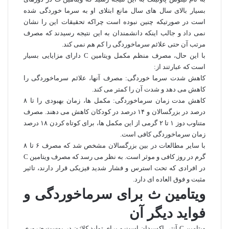
بسیار بالای سال‌ های سال مانع ابتلای او به سرما خوردگی شده
است در صورتیکه چنین نبوده است چراکه تحقیقات این را نشان
نمی داد و جالب اینکه دانشمندان به این نتیجه رسیدند که مصرف
مرتب آن حتی علائم سرماخوردگی را کم هم نمی کند.
با این حال، مصرف منظم مکمل ویتامین C دارای مزایایی بسیار
است که عبارتند از:
کاهش شدت سرما خوردگی: مصرف آنها، علائم سرماخوردگی را
کاهش می دهد و شدت آن را کمتر می کند.
کاهش مدت زمان سرماخوردگی: مکمل ها، زمان بهبودی را تا ۸
درصد در بزرگسالان و ۱۴ درصد در کودکان کاهش می دهند. مصرف
متناوب دوز ۱ تا ۲ گرمی از این مکمل ها، برای کوتاه کردن ۱۸ درصد
زمان سرماخوردگی کافی است.
با سایر مطالعات در بین بزرگسالان مشخص شد که مصرف ۶ تا ۸
گرم در روز کافی و موثر است. به نظر می‌ رسد که مصرف ویتامین C
در افرادی که تحت استرس و فشار شدید فیزیکی قرار دارند، تاثیر
مثبت و فوق العاده‌ ای دارد.
ویتامین ث برای سرماخوردگی و
فواید دیگر آن
ویتامین C آنتی اکسیدان است و برای تولید کلاژن در پوست ضروری