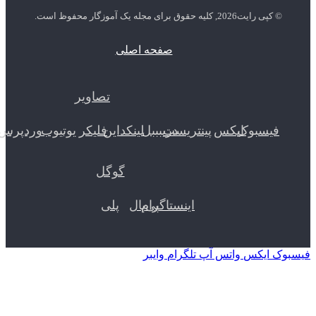
 رایت2026, کلیه حقوق برای مجله یک آموزگار محفوظ است.
صفحه اصلی
تصاویر
یسبوک
ایکس
پینتریست
دریبببل
لینکداین
فلیکر
یوتیوب
وردپرس
گوگل
اینستاگرام
پی‌پال
پلی
ایکس
واتس آپ
تلگرام
وایبر