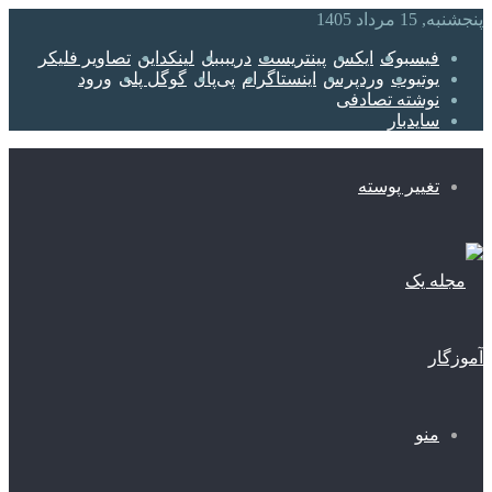
 1405
یسبوک
ایکس
پینتریست
دریبببل
لینکداین
تصاویر فلیکر
وتیوب
وردپرس
اینستاگرام
پی‌پال
گوگل پلی
ورود
وشته تصادفی
ایدبار
غییر پوسته
نو