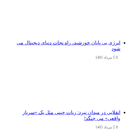
انرژی بی‌ پایان خورشید، راه نجات دنیای دیجیتال می
شود
8 مرداد 1405
انقلابی در میدان نبرد: ربات چینی مثل یک «سرباز
واقعی» می‌ جنگد!
8 مرداد 1405